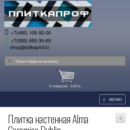
+7(495) 105-92-00
+7(926) 650-30-60
shop@plitkaprof.ru
0 товар(ов) - 0,00 р.
МЕНЮ
Плитка настенная Alma
Ceramica Dublin