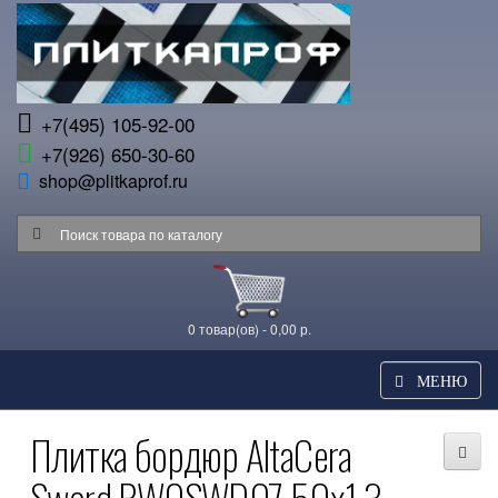
+7(495) 105-92-00
+7(926) 650-30-60
shop@plitkaprof.ru
0 товар(ов) - 0,00 р.
МЕНЮ
Плитка бордюр AltaCera
Sword BW0SWD07 50x1.3