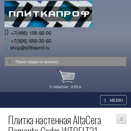
+7(495) 105-92-00
+7(926) 650-30-60
shop@plitkaprof.ru
0 товар(ов) - 0,00 р.
МЕНЮ
Плитка настенная AltaCera
Elemento Cedar WT9ELT31