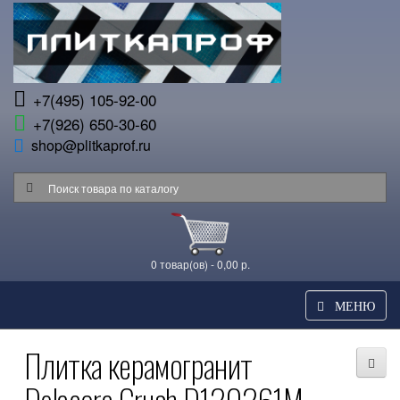
+7(495) 105-92-00
+7(926) 650-30-60
shop@plitkaprof.ru
0 товар(ов) - 0,00 р.
МЕНЮ
Плитка керамогранит
Delacora Crush D120261M