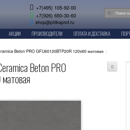
+7(495) 105-92-00
+7(926) 650-30-60
shop@plitkaprof.ru
АКЦИИ
ПРОИЗВОДИТЕЛИ
ОПЛАТА И ДОСТАВКА
ПОР
Ceramica Beton PRO GFU60120BTP20R 120x60 матовая
Ceramica Beton PRO
матовая