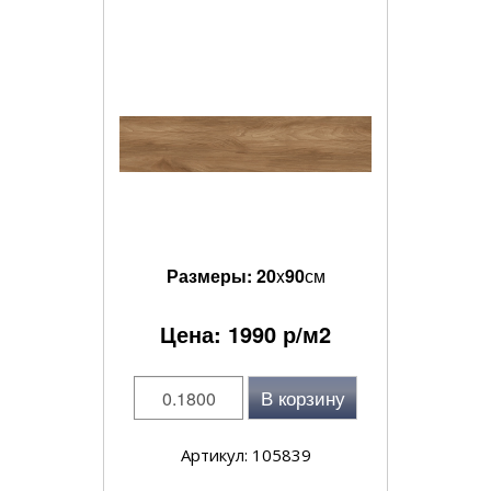
Размеры:
20
x
90
см
Цена:
1990
р/м2
В корзину
Артикул: 105839