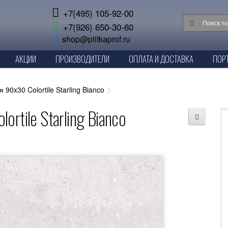
+7(495) 105-92-00
+7(926) 650-30-60
shop@plitkaprof.ru
АКЦИИ
ПРОИЗВОДИТЕЛИ
ОПЛАТА И ДОСТАВКА
ПОР
 90x30 Colortile Starling Bianco
rtile Starling Bianco