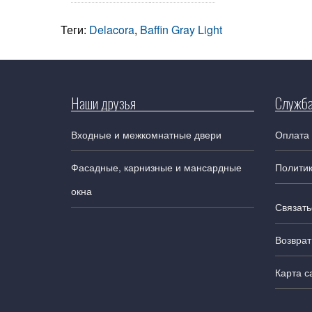
Теги:
Delacora
,
Baffin Gray Light
Наши друзья
Служба
Входные и межкомнатные двери
Оплата 
Фасадные, карнизные и мансардные
Полити
окна
Связать
Возврат
Карта с