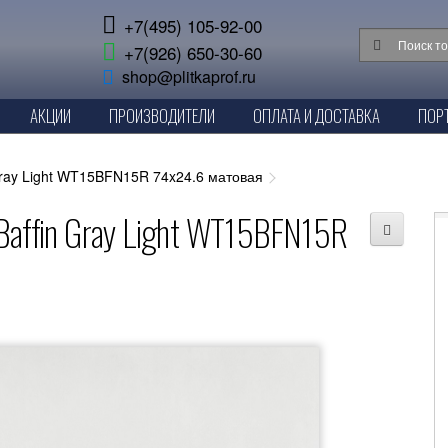
+7(495) 105-92-00
+7(926) 650-30-60
shop@plitkaprof.ru
АКЦИИ
ПРОИЗВОДИТЕЛИ
ОПЛАТА И ДОСТАВКА
ПОР
Gray Light WT15BFN15R 74x24.6 матовая
Baffin Gray Light WT15BFN15R