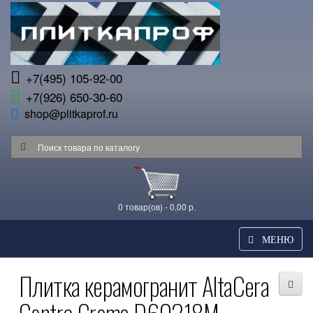
+7(495) 105-92-00
+7(926) 650-30-60
shop@plitkaprof.ru
0 товар(ов) - 0,00 р.
МЕНЮ
Плитка керамогранит AltaCera
Centro Crema D60218M