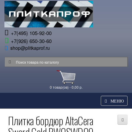
+7(495) 105-92-00
+7(926) 650-30-60
shop@plitkaprof.ru
0 товар(ов) - 0,00 р.
МЕНЮ
Плитка бордюр AltaCera
Sword Gold BW0SWD09