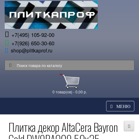
+7(495) 105-92-00
+7(926) 650-30-60
shop@plitkaprof.ru
0 товар(ов) - 0,00 р.
МЕНЮ
Плитка декор AltaCera Bayron
Gold DW9BAO09 50x25