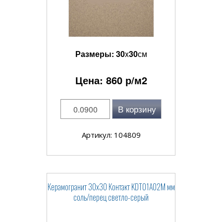
Размеры:
30
x
30
см
Цена:
860
р/м2
В корзину
Артикул: 104809
Керамогранит 30x30 Контакт KDT01A02M мм
соль/перец светло-серый