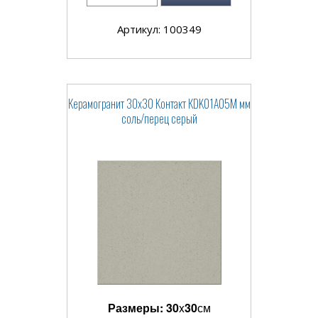
Артикул: 100349
Керамогранит 30x30 Контакт КDK01A05M мм
соль/перец серый
Размеры:
30
x
30
см