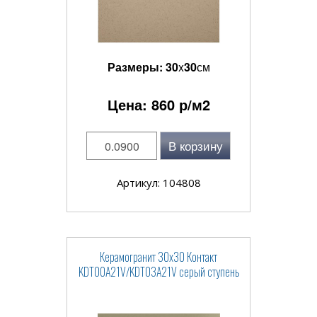
Размеры:
30
x
30
см
Цена:
860
р/м2
В корзину
Артикул: 104808
Керамогранит 30x30 Контакт
KDT00A21V/KDT03A21V серый ступень