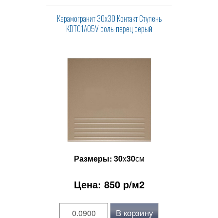
Керамогранит 30x30 Контакт Ступень
KDT01A05V соль-перец серый
Размеры:
30
x
30
см
Цена:
850
р/м2
В корзину