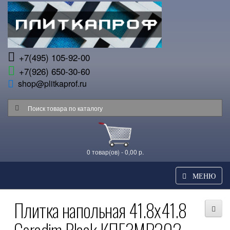
+7(495) 105-92-00
+7(926) 650-30-60
shop@plitkaprof.ru
0 товар(ов) - 0,00 р.
МЕНЮ
Плитка напольная 41.8x41.8
Ceradim Black КПГ3МР202