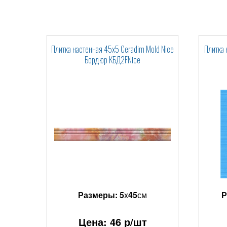
Плитка настенная 45x5 Ceradim Mold Nice
Плитка 
Бордюр КБД2FNice
Размеры:
5
x
45
см
Р
Цена:
46
р/шт