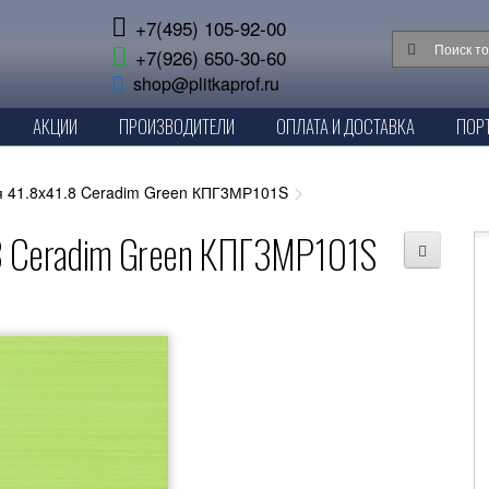
+7(495) 105-92-00
+7(926) 650-30-60
shop@plitkaprof.ru
АКЦИИ
ПРОИЗВОДИТЕЛИ
ОПЛАТА И ДОСТАВКА
ПОР
я 41.8x41.8 Ceradim Green КПГ3МР101S
8 Ceradim Green КПГ3МР101S