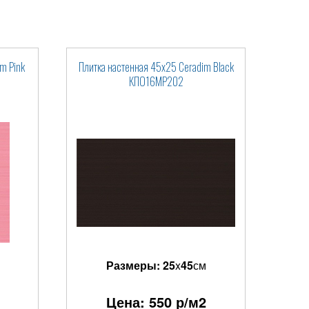
m Pink
Плитка настенная 45x25 Ceradim Black
КПО16МР202
Размеры:
25
x
45
см
Цена:
550
р/м2