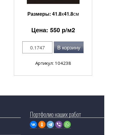
Размеры:
41.8
x
41.8
см
Цена:
550
р/м2
В корзину
Артикул: 104238
Портфолио наших работ