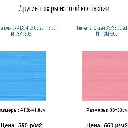
Другие товары из этой коллекции
напольная 41.8x41.8 Ceradim Blue
Плитка напольная 33x33 Ceradi
КПГ3МР606
КПГ13МР505
азмеры:
41.8
x
41.8
см
Размеры:
33
x
33
см
Цена:
550
р/м2
Цена:
550
р/м2