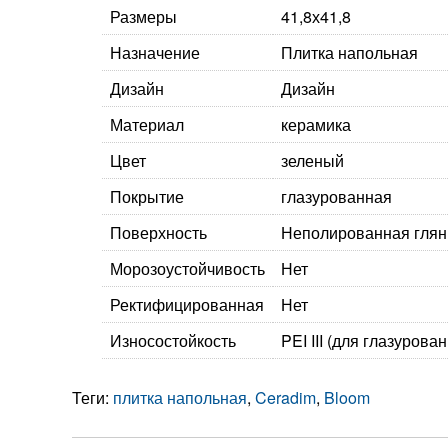
Размеры
41,8х41,8
Назначение
Плитка напольная
Дизайн
Дизайн
Материал
керамика
Цвет
зеленый
Покрытие
глазурованная
Поверхность
Неполированная гля
Морозоустойчивость
Нет
Ректифицированная
Нет
Износостойкость
PEI III (для глазурова
Теги:
плитка напольная
,
Ceradim
,
Bloom