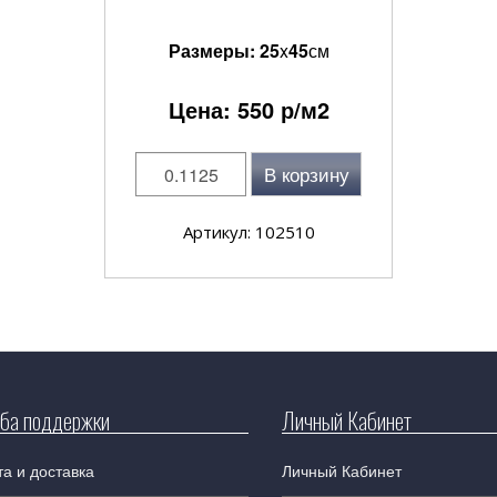
Размеры:
25
x
45
см
Цена:
550
р/м2
В корзину
Артикул: 102510
ба поддержки
Личный Кабинет
а и доставка
Личный Кабинет