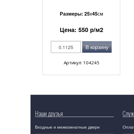
Размеры:
25
x
45
см
Цена:
550
р/м2
В корзину
Артикул: 104245
Наши друзья
Служ
Входные и межкомнатные двери
Оплат