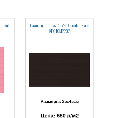
m Pink
Плитка настенная 45x25 Ceradim Black
КПО16МР202
Размеры:
25
x
45
см
Цена:
550
р/м2