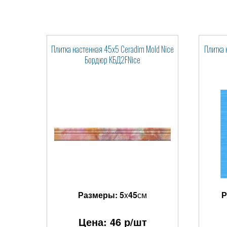
Плитка настенная 45x5 Ceradim Mold Nice
Плитка 
Бордюр КБД2FNice
Размеры:
5
x
45
см
Р
Цена:
46
р/шт