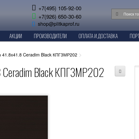
+7(495) 105-92-00
+7(926) 650-30-60
shop@plitkaprof.ru
АКЦИИ
ПРОИЗВОДИТЕЛИ
ОПЛАТА И ДОСТАВКА
ПОР
 41.8x41.8 Ceradim Black КПГ3МР202
.8 Ceradim Black КПГ3МР202