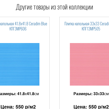
Другие товары из этой коллекции
напольная 41.8x41.8 Ceradim Blue
Плитка напольная 33x33 Ceradi
КПГ3МР606
КПГ13МР505
азмеры:
41.8
x
41.8
см
Размеры:
33
x
33
см
Цена:
550
р/м2
Цена:
550
р/м2