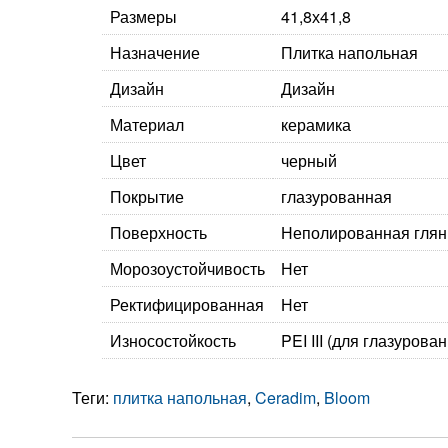
Размеры
41,8х41,8
Назначение
Плитка напольная
Дизайн
Дизайн
Материал
керамика
Цвет
черный
Покрытие
глазурованная
Поверхность
Неполированная гля
Морозоустойчивость
Нет
Ректифицированная
Нет
Износостойкость
PEI III (для глазурова
Теги:
плитка напольная
,
Ceradim
,
Bloom