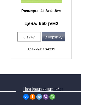
Размеры:
41.8
x
41.8
см
Цена:
550
р/м2
В корзину
Артикул: 104239
Портфолио наших работ