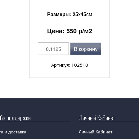
Размеры:
25
x
45
см
Цена:
550
р/м2
В корзину
Артикул: 102510
ба поддержки
Личный Кабинет
а и доставка
Личный Кабинет