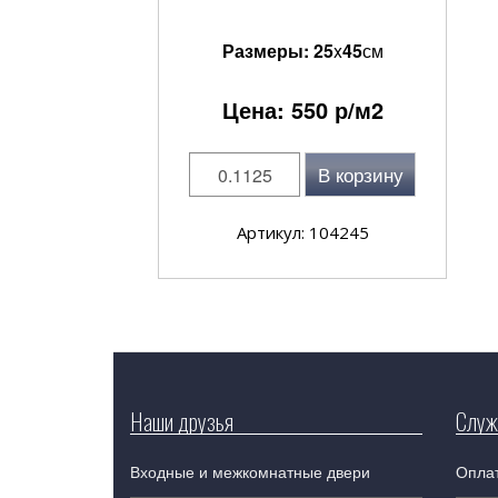
Размеры:
25
x
45
см
Цена:
550
р/м2
В корзину
Артикул: 104245
Наши друзья
Служ
Входные и межкомнатные двери
Оплат