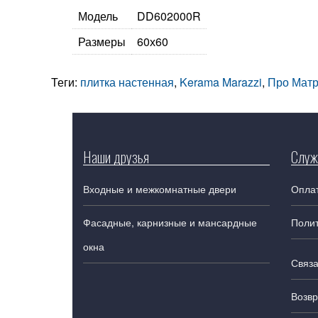
Модель
DD602000R
Размеры
60х60
Теги:
плитка настенная
,
Kerama Marazzi
,
Про Матр
Наши друзья
Служ
Входные и межкомнатные двери
Оплат
Фасадные, карнизные и мансардные
Поли
окна
Связа
Возвр