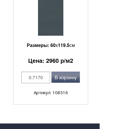
Размеры:
60
x
119.5
см
Цена:
2960
р/м2
В корзину
Артикул: 108516