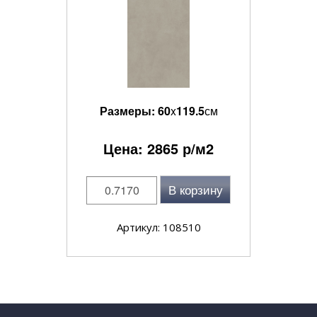
Размеры:
60
x
119.5
см
Цена:
2865
р/м2
В корзину
Артикул: 108510