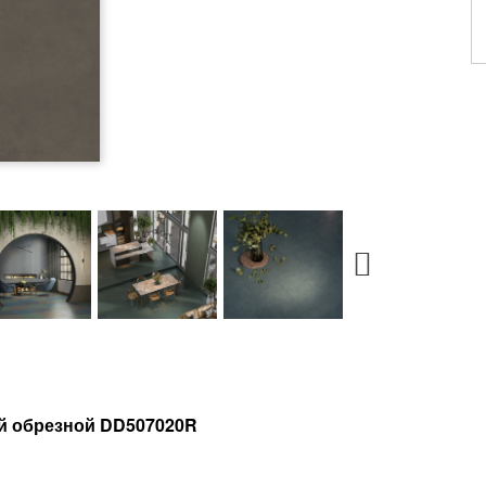
й обрезной DD507020R