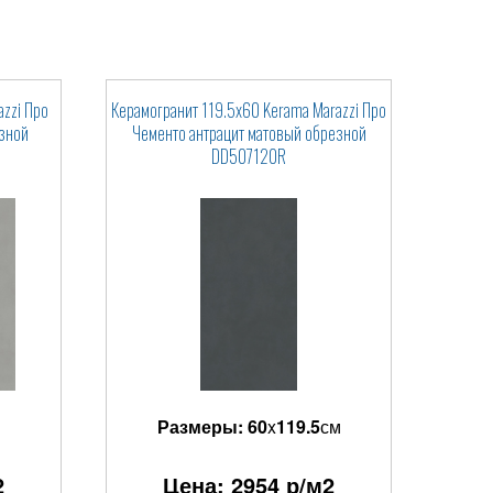
zzi Про
Керамогранит 119.5x60 Kerama Marazzi Про
зной
Чементо антрацит матовый обрезной
DD507120R
Размеры:
60
x
119.5
см
2
Цена:
2954
р/м2