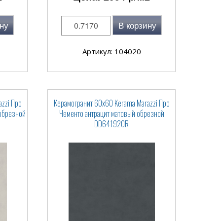
ну
В корзину
Артикул: 104020
zzi Про
Керамогранит 60x60 Kerama Marazzi Про
обрезной
Чементо антрацит матовый обрезной
DD641920R