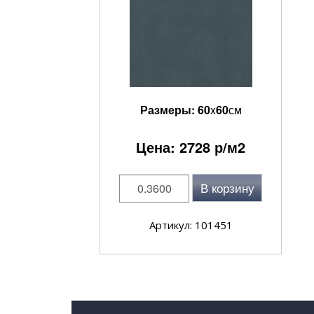
Размеры:
60
x
60
см
Цена:
2728
р/м2
В корзину
Артикул: 101451