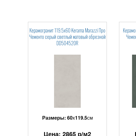
Керамогранит 119.5x60 Kerama Marazzi Про
Керамо
Чементо серый светлый матовый обрезной
Чеме
DD504520R
Размеры:
60
x
119.5
см
Цена:
2865
р/м2