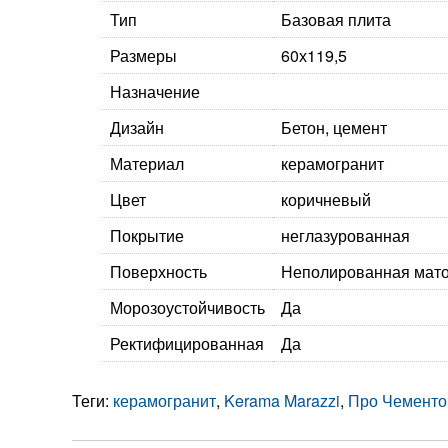
Тип
Базовая плита
Размеры
60х119,5
Назначение
Дизайн
Бетон, цемент
Материал
керамогранит
Цвет
коричневый
Покрытие
неглазурованная
Поверхность
Неполированная мат
Морозоустойчивость
Да
Ректифицированная
Да
Теги:
керамогранит
,
Kerama Marazzi
,
Про Чементо