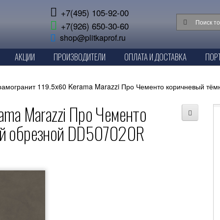
+7(495) 105-92-00
+7(926) 650-30-60
shop@plitkaprof.ru
АКЦИИ
ПРОИЗВОДИТЕЛИ
ОПЛАТА И ДОСТАВКА
ПОР
рамогранит 119.5x60 Kerama Marazzi Про Чементо коричневый тё
ama Marazzi Про Чементо
ый обрезной DD507020R