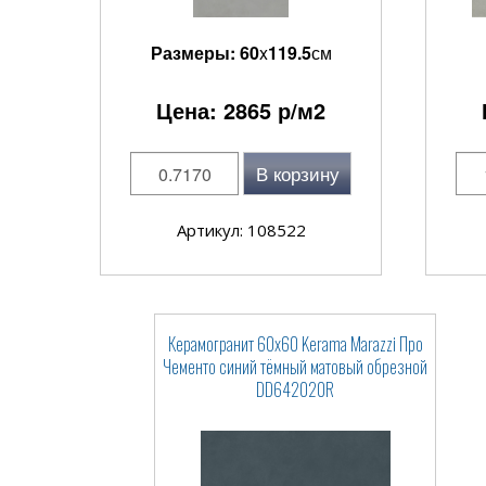
Размеры:
60
x
119.5
см
Цена:
2865
р/м2
В корзину
Артикул: 108522
Керамогранит 60x60 Kerama Marazzi Про
Чементо синий тёмный матовый обрезной
DD642020R