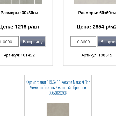
Размеры:
30
x
30
см
Размеры:
60
x
60
см
Цена:
1216
р/шт
Цена:
2654
р/м
В корзину
В корзи
Артикул: 101452
Артикул: 108519
Керамогранит 119.5x60 Kerama Marazzi Про
Чементо бежевый матовый обрезной
DD506920R