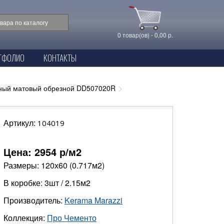
0 товар(ов) - 0,00 р.
ТФОЛИО
КОНТАКТЫ
мный матовый обрезной DD507020R
Артикул:
104019
Цена:
2954
р/м2
Размеры: 120х60 (0.717м2)
В коробке: 3шт / 2.15м2
Производитель:
Kerama Marazzi
Коллекция:
Про Чементо