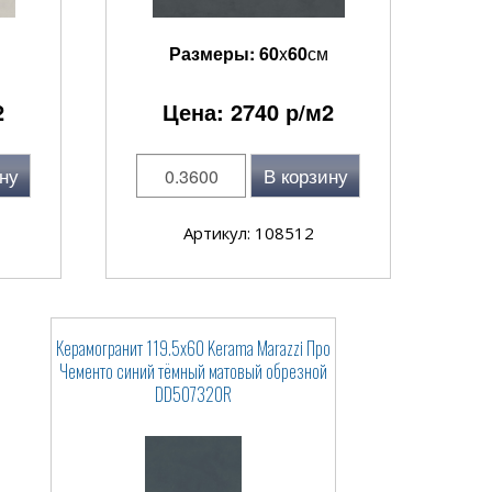
Размеры:
60
x
60
см
2
Цена:
2740
р/м2
ну
В корзину
Артикул: 108512
Керамогранит 119.5x60 Kerama Marazzi Про
Чементо синий тёмный матовый обрезной
DD507320R