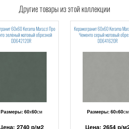
Другие товары из этой коллекции
гранит 60x60 Kerama Marazzi Про
Керамогранит 60x60 Kerama Mara
нто зелёный матовый обрезной
Чементо серый матовый обре
DD642120R
DD641620R
Размеры:
60
x
60
см
Размеры:
60
x
60
см
Цена:
2740
р/м2
Цена:
2654
р/м