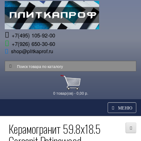
+7(495) 105-92-00
+7(926) 650-30-60
shop@plitkaprof.ru
0 товар(ов) - 0,00 р.
МЕНЮ
Керамогранит 59.8x18.5
Cersanit Patinawood