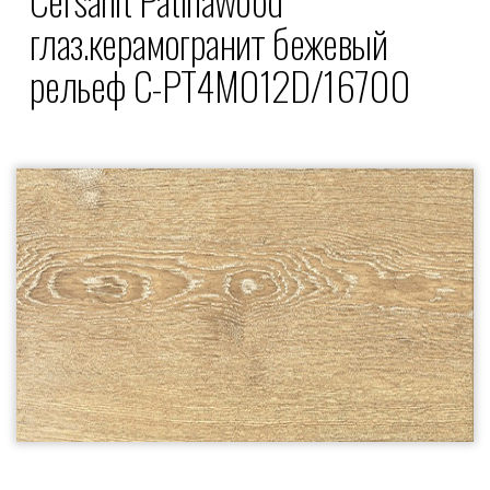
глаз.керамогранит бежевый
рельеф C-PT4M012D/16700