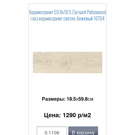
Керамогранит 59.8x18.5 Cersanit Patinawood
глаз.керамогранит светло-бежевый 16704
Размеры:
18.5
x
59.8
см
Цена:
1290
р/м2
В корзину