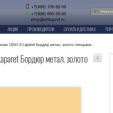
+7(495) 105-92-00
+7(926) 650-30-60
shop@plitkaprof.ru
АКЦИИ
ПРОИЗВОДИТЕЛИ
ОПЛАТА И ДОСТАВКА
ПОР
нная 120x1.5 Laparet Бордюр метал. золото глянцевое
Laparet Бордюр метал. золото