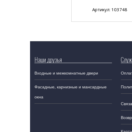
Артикул: 103748
Наши друзья
Служ
Входные и межкомнатные двери
Оплат
Фасадные, карнизные и мансардные
Поли
окна
Связа
Возвр
Карта