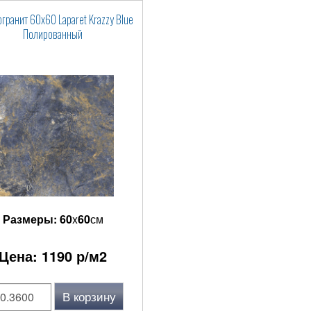
гранит 60x60 Laparet Krazzy Blue
Полированный
Размеры:
60
x
60
см
Цена:
1190
р/м2
В корзину