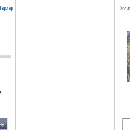
t Бордюр
Керамо
м
ну