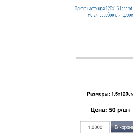
Плитка настенная 120x1.5 Lapare
метал. серебро глянцевое
Размеры:
1.5
x
120
с
Цена:
50
р/шт
В корзи