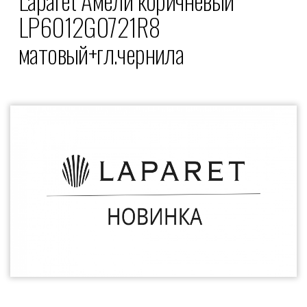
LP6012G0721R8
матовый+гл.чернила