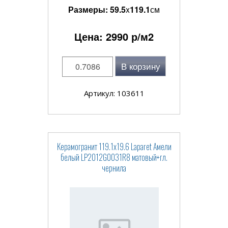
Размеры:
59.5
x
119.1
см
Цена:
2990
р/м2
В корзину
Артикул: 103611
Керамогранит 119.1x19.6 Laparet Амели
белый LP2012G0031R8 матовый+гл.
чернила