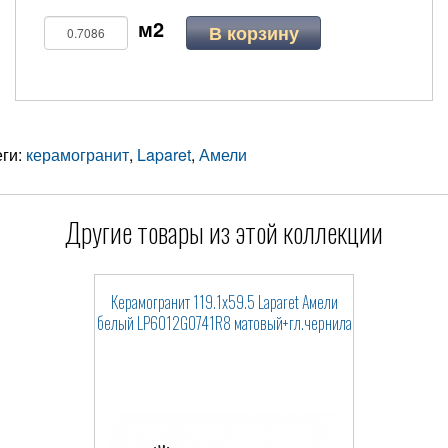
В корзину
еги:
керамогранит
,
Laparet
,
Амели
Другие товары из этой коллекции
Керамогранит 119.1x59.5 Laparet Амели
белый LP6012G0741R8 матовый+гл.чернила