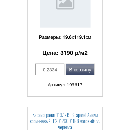
Размеры:
19.6
x
119.1
см
Цена:
3190
р/м2
В корзину
Артикул: 103617
Керамогранит 119.1x19.6 Laparet Амели
коричневый LP2012G0011R8 матовый+гл.
чернила