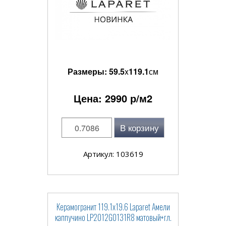
Размеры:
59.5
x
119.1
см
Цена:
2990
р/м2
В корзину
Артикул: 103619
Керамогранит 119.1x19.6 Laparet Амели
каппучино LP2012G0131R8 матовый+гл.