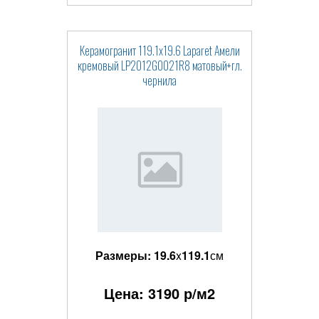
Керамогранит 119.1x19.6 Laparet Амели
кремовый LP2012G0021R8 матовый+гл.
чернила
Размеры:
19.6
x
119.1
см
Цена:
3190
р/м2