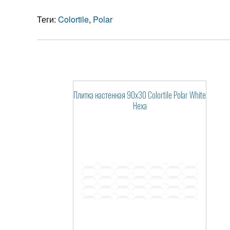
Теги:
Colortile
,
Polar
Плитка настенная 90x30 Colortile Polar White
Hexa