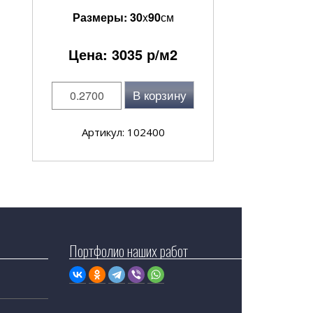
Размеры:
30
x
90
см
Цена:
3035
р/м2
В корзину
Артикул: 102400
Портфолио наших работ