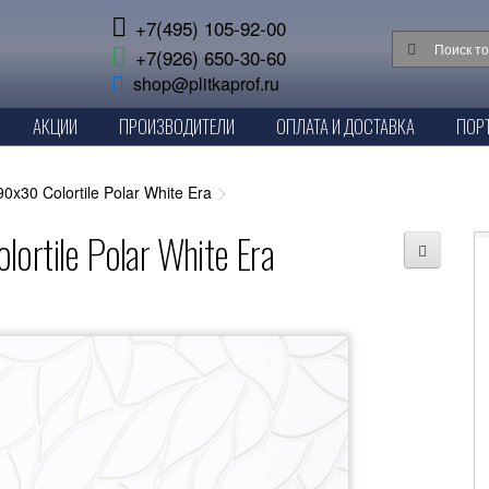
+7(495) 105-92-00
+7(926) 650-30-60
shop@plitkaprof.ru
АКЦИИ
ПРОИЗВОДИТЕЛИ
ОПЛАТА И ДОСТАВКА
ПОР
0x30 Colortile Polar White Era
rtile Polar White Era