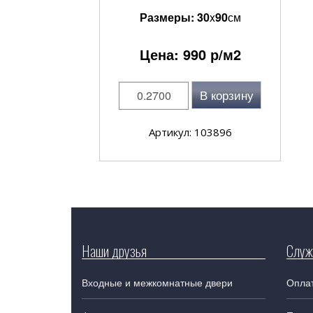
Размеры:
30
x
90
см
Цена:
990
р/м2
В корзину
Артикул: 103896
Наши друзья
Служ
Входные и межкомнатные двери
Оплат