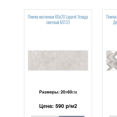
Плитка настенная 60x20 Laparet Эскада
Плитка
светлый 60133
Де
Размеры:
20
x
60
см
Цена:
590
р/м2