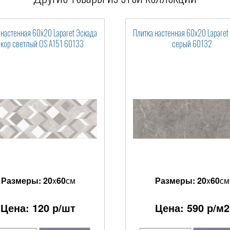
 настенная 60x20 Laparet Эскада
Плитка настенная 60x20 Laparet
кор светлый OS A151 60133
серый 60132
Размеры:
20
x
60
см
Размеры:
20
x
60
см
Цена:
120
р/шт
Цена:
590
р/м2