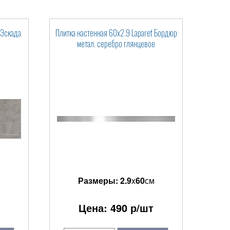
 Эскада
Плитка настенная 60x2.9 Laparet Бордюр
метал. серебро глянцевое
Размеры:
2.9
x
60
см
Цена:
490
р/шт