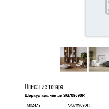
Описание товара
Шервуд вишнёвый SG709690R
Модель
SG709690R