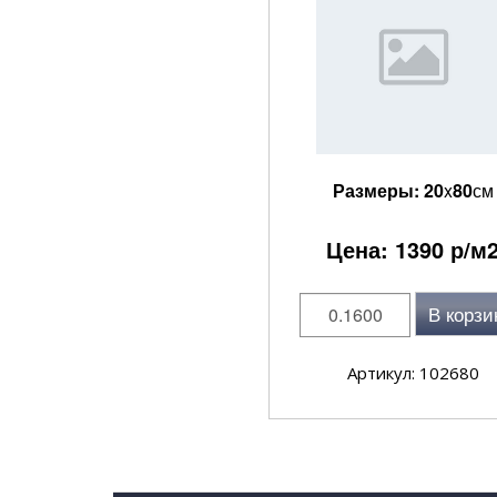
Размеры:
20
x
80
см
Цена:
1390
р/м
В корзи
Артикул: 102680