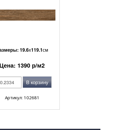
азмеры:
19.6
x
119.1
см
Цена:
1390
р/м2
В корзину
Артикул: 102681