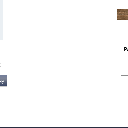
Р
2
ну