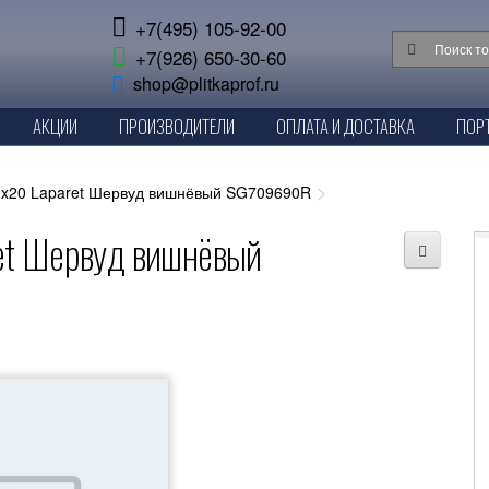
+7(495) 105-92-00
+7(926) 650-30-60
shop@plitkaprof.ru
АКЦИИ
ПРОИЗВОДИТЕЛИ
ОПЛАТА И ДОСТАВКА
ПОР
0x20 Laparet Шервуд вишнёвый SG709690R
et Шервуд вишнёвый