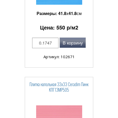
Размеры:
41.8
x
41.8
см
Цена:
550
р/м2
В корзину
Артикул: 102671
Плитка напольная 33x33 Ceradim Пинк
КПГ13МР505