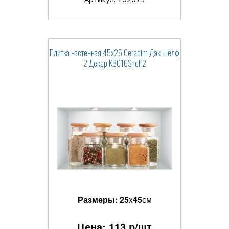
Плитка настенная 45x25 Ceradim Дэк Шелф
2 Декор КВС16Shelf2
Размеры:
25
x
45
см
Цена:
113
р/шт