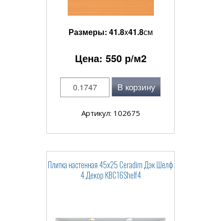
Размеры:
41.8
x
41.8
см
Цена:
550
р/м2
В корзину
Артикул: 102675
Плитка настенная 45x25 Ceradim Дэк Шелф
4 Декор КВС16Shelf4