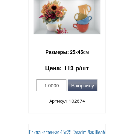
Размеры:
25
x
45
см
Цена:
113
р/шт
В корзину
Артикул: 102674
Плитка настенная 45x25 Ceradim Дэк Шелф