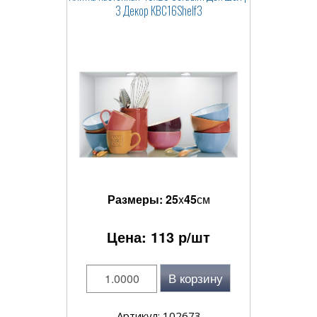
3 Декор КВС16Shelf3
Размеры:
25
x
45
см
Цена:
113
р/шт
В корзину
Артикул: 102673