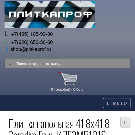
+7(495) 105-92-00
+7(926) 650-30-60
shop@plitkaprof.ru
0 товар(ов) - 0,00 р.
МЕНЮ
Плитка напольная 41.8x41.8
Ceradim Грин КПГ3МР101S