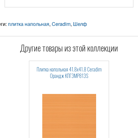
еги:
плитка напольная
,
Ceradim
,
Шелф
Другие товары из этой коллекции
Плитка напольная 41.8x41.8 Ceradim
Орандж КПГ3МР813S