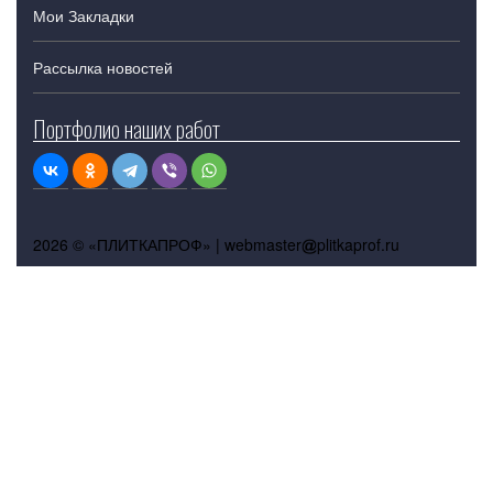
Мои Закладки
Рассылка новостей
Портфолио наших работ
2026 © «ПЛИТКАПРОФ» |
webmaster
plitkaprof.ru