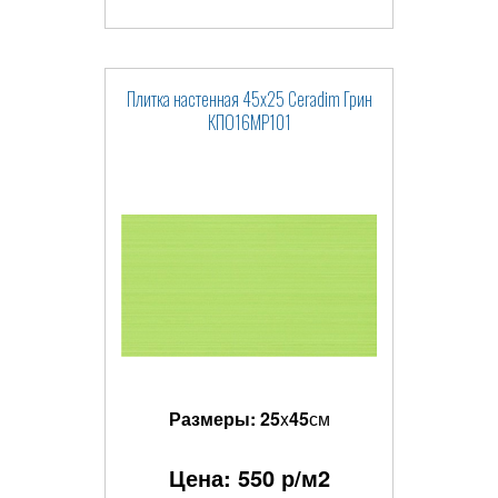
Плитка настенная 45x25 Ceradim Грин
КПО16МР101
Размеры:
25
x
45
см
Цена:
550
р/м2