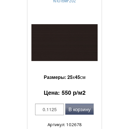
КПО16МР202
Размеры:
25
x
45
см
Цена:
550
р/м2
В корзину
Артикул: 102678