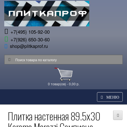
+7(495) 105-92-00
+7(926) 650-30-60
shop@plitkaprof.ru
0 товар(ов) - 0,00 р.
МЕНЮ
Плитка настенная 89.5x30
Kerama Marazzi Семпионе