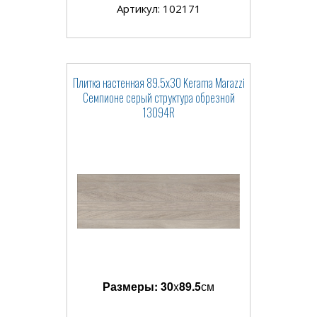
Артикул: 102171
Плитка настенная 89.5x30 Kerama Marazzi
Семпионе серый структура обрезной
13094R
Размеры:
30
x
89.5
см