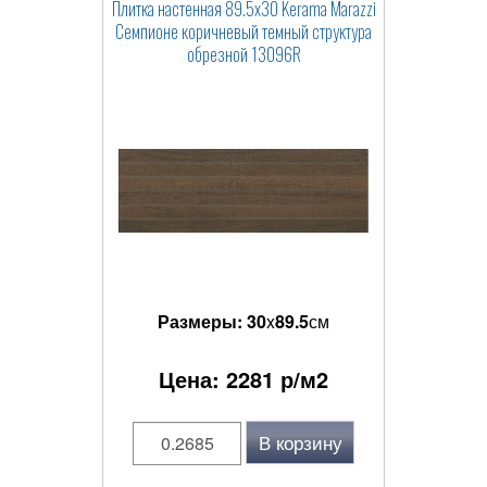
Плитка настенная 89.5x30 Kerama Marazzi
Семпионе коричневый темный структура
обрезной 13096R
Размеры:
30
x
89.5
см
Цена:
2281
р/м2
В корзину