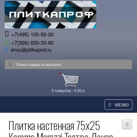
+7(495) 105-92-00
+7(926) 650-30-60
shop@plitkaprof.ru
0 товар(ов) - 0,00 р.
МЕНЮ
Плитка настенная 75x25
Kerama Marazzi Театро Декор