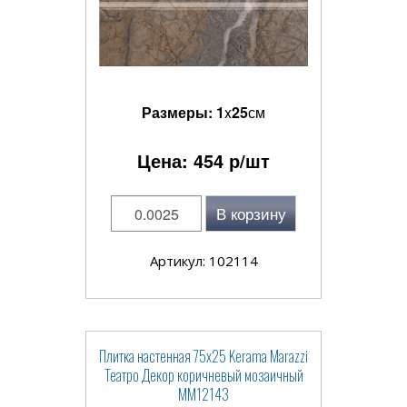
Размеры:
1
x
25
см
Цена:
454
р/шт
В корзину
Артикул: 102114
Плитка настенная 75x25 Kerama Marazzi
Театро Декор коричневый мозаичный
MM12143