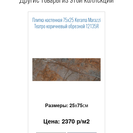
Плитка настенная 75x25 Kerama Marazzi
Театро коричневый обрезной 12135R
Размеры:
25
x
75
см
Цена:
2370
р/м2