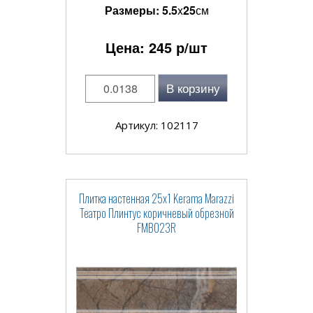
Размеры:
5.5
x
25
см
Цена:
245
р/шт
В корзину
Артикул: 102117
Плитка настенная 25x1 Kerama Marazzi
Театро Плинтус коричневый обрезной
FMB023R