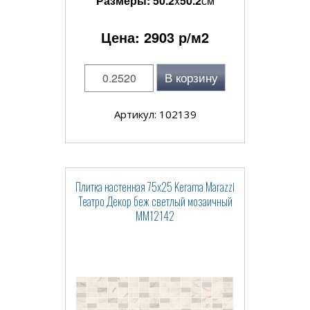
Размеры:
50.2
x
50.2
см
Цена:
2903
р/м2
В корзину
Артикул: 102139
Плитка настенная 75x25 Kerama Marazzi
Театро Декор беж светлый мозаичный
MM12142