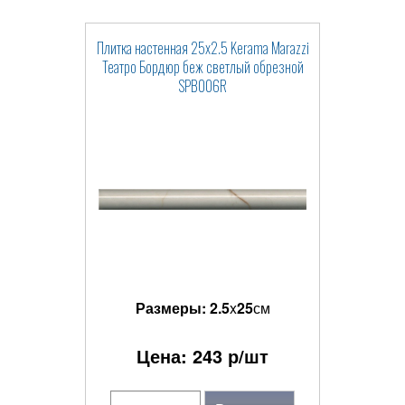
Плитка настенная 25x2.5 Kerama Marazzi
Театро Бордюр беж светлый обрезной
SPB006R
Размеры:
2.5
x
25
см
Цена:
243
р/шт