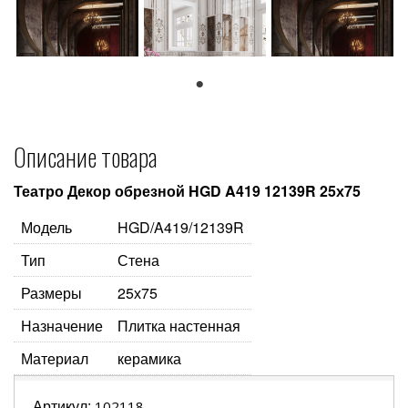
1
Описание товара
Театро Декор обрезной HGD A419 12139R 25х75
Модель
HGD/A419/12139R
Тип
Стена
Размеры
25х75
Назначение
Плитка настенная
Материал
керамика
Артикул:
102118