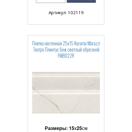
Артикул: 102119
Плитка настенная 25x15 Kerama Marazzi
Театро Плинтус беж светлый обрезной
FMB022R
Размеры:
15
x
25
см