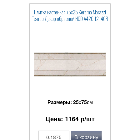
Плитка настенная 75x25 Kerama Marazzi
Театро Декор обрезной HGD A420 12140R
Размеры:
25
x
75
см
Цена:
1164
р/шт
В корзину