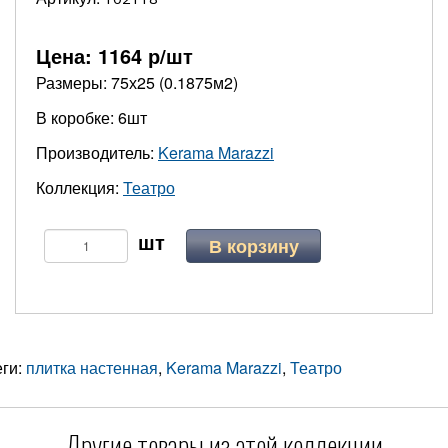
Цена:
1164
р/шт
Размеры: 75х25 (0.1875м2)
В коробке: 6шт
Производитель:
Kerama Marazzi
Коллекция:
Театро
В корзину
еги:
плитка настенная
,
Kerama Marazzi
,
Театро
Другие товары из этой коллекции