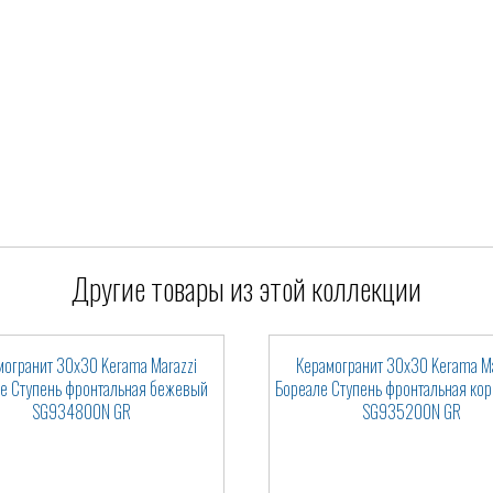
Другие товары из этой коллекции
могранит 30x30 Kerama Marazzi
Керамогранит 30x30 Kerama Ma
е Ступень фронтальная бежевый
Бореале Ступень фронтальная ко
SG934800N GR
SG935200N GR