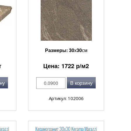
Размеры:
30
x
30
см
т
Цена:
1722
р/м2
ну
В корзину
Артикул: 102006
razzi
Керамогранит 30x30 Kerama Marazzi