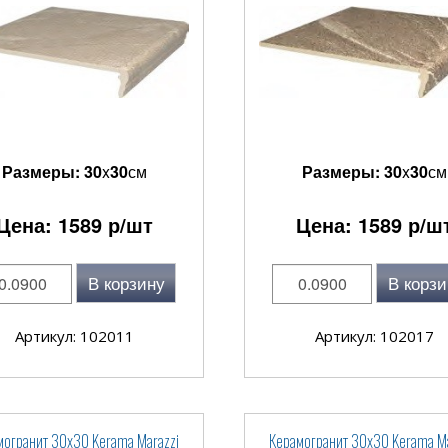
Размеры:
30
x
30
см
Размеры:
30
x
30
см
Цена:
1589
р/шт
Цена:
1589
р/ш
В корзину
В корзи
Артикул: 102011
Артикул: 102017
могранит 30x30 Kerama Marazzi
Керамогранит 30x30 Kerama Ma