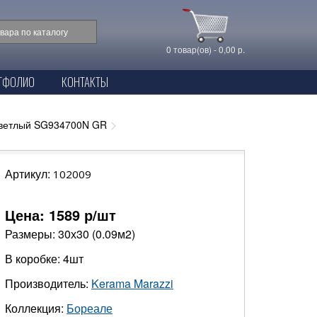
0 товар(ов) - 0,00 р.
ТФОЛИО
КОНТАКТЫ
светлый SG934700N GR
Артикул:
102009
Цена:
1589
р/шт
Размеры: 30х30 (0.09м2)
В коробке: 4шт
Производитель:
Kerama Marazzi
Коллекция:
Бореале