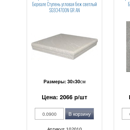
Бореале Ступень угловая беж светлый
SG934700N GR AN
Размеры:
30
x
30
см
Цена:
2066
р/шт
В корзину
Артикул: 102010