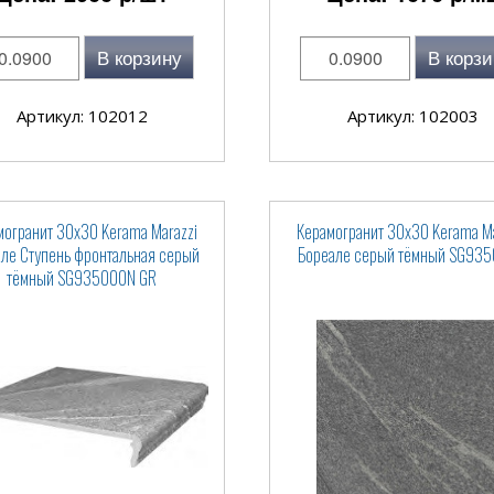
В корзину
В корзи
Артикул: 102012
Артикул: 102003
могранит 30x30 Kerama Marazzi
Керамогранит 30x30 Kerama Ma
ле Ступень фронтальная серый
Бореале серый тёмный SG93
тёмный SG935000N GR