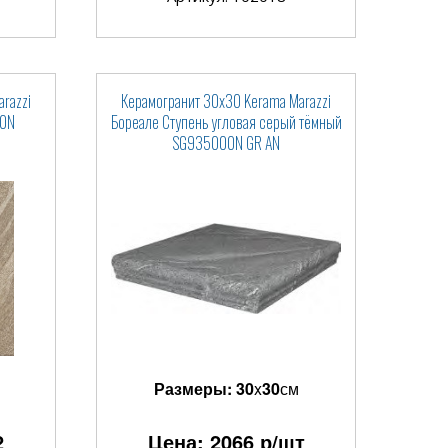
razzi
Керамогранит 30x30 Kerama Marazzi
00N
Бореале Ступень угловая серый тёмный
SG935000N GR AN
Размеры:
30
x
30
см
2
Цена:
2066
р/шт