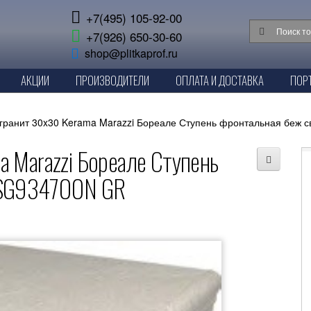
+7(495) 105-92-00
+7(926) 650-30-60
shop@plitkaprof.ru
АКЦИИ
ПРОИЗВОДИТЕЛИ
ОПЛАТА И ДОСТАВКА
ПОР
гранит 30x30 Kerama Marazzi Бореале Ступень фронтальная беж 
 Marazzi Бореале Ступень
 SG934700N GR