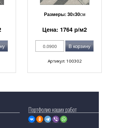
Размеры:
30
x
30
см
2
Цена:
1764
р/м2
ну
В корзину
Артикул: 100302
Портфолио наших работ