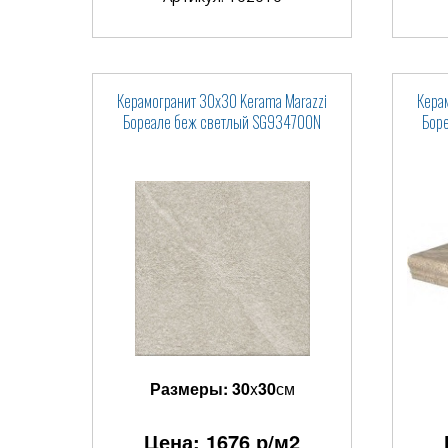
Керамогранит 30x30 Kerama Marazzi
Кера
Бореале беж светлый SG934700N
Боре
Размеры:
30
x
30
см
Цена:
1676
р/м2