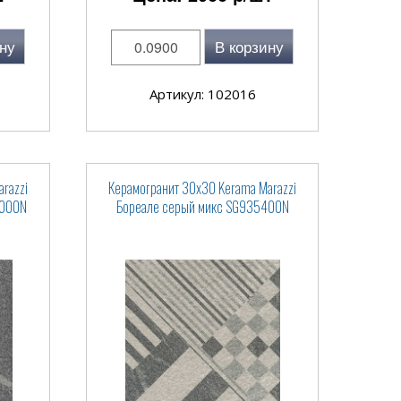
ну
В корзину
Артикул: 102016
razzi
Керамогранит 30x30 Kerama Marazzi
5000N
Бореале серый микс SG935400N