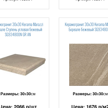
могранит 30x30 Kerama Marazzi
Керамогранит 30x30 Kerama Ma
але Ступень угловая бежевый
Бореале бежевый SG9348
SG934800N GR AN
Размеры:
30
x
30
см
Размеры:
30
x
30
см
Цена:
2066
р/шт
Цена:
1676
р/м