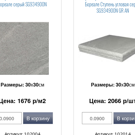
Бореале серый SG934900N
Бореале Ступень угловая се
SG934900N GR AN
Размеры:
30
x
30
см
Размеры:
30
x
30
см
Цена:
1676
р/м2
Цена:
2066
р/ш
В корзину
В корзи
Артикул: 102004
Артикул: 102014