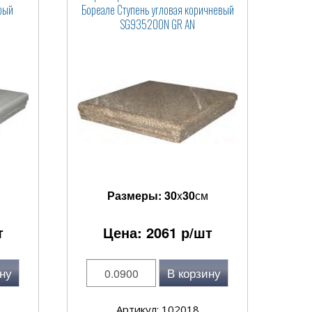
рый
Бореале Ступень угловая коричневый
SG935200N GR AN
Размеры:
30
x
30
см
т
Цена:
2061
р/шт
ну
В корзину
Артикул: 102018