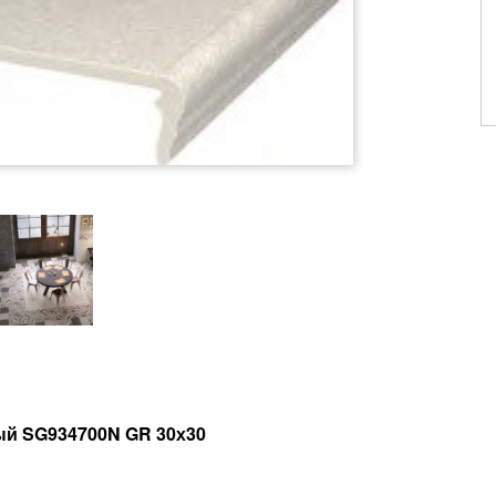
ый SG934700N GR 30х30