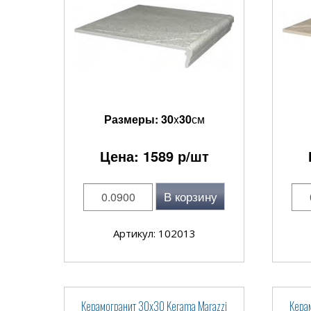
Размеры:
30
x
30
см
Цена:
1589
р/шт
В корзину
Артикул: 102013
Керамогранит 30x30 Kerama Marazzi
Кера