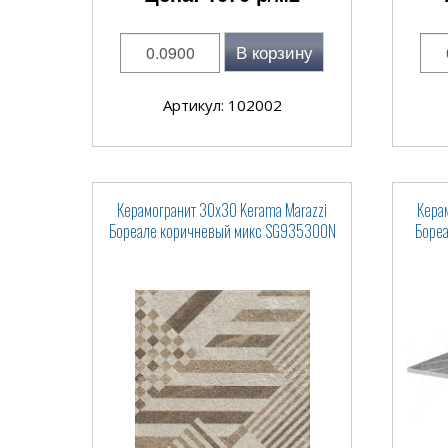
В корзину
Артикул: 102002
Керамогранит 30x30 Kerama Marazzi
Кера
Бореале коричневый микс SG935300N
Бореа