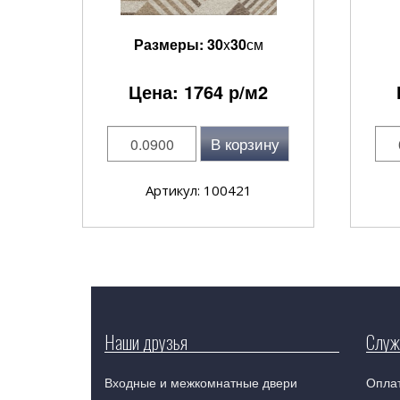
Размеры:
30
x
30
см
Цена:
1764
р/м2
В корзину
Артикул: 100421
Наши друзья
Служ
Входные и межкомнатные двери
Оплат