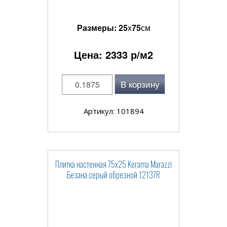
Размеры:
25
x
75
см
Цена:
2333
р/м2
В корзину
Артикул: 101894
Плитка настенная 75x25 Kerama Marazzi
Безана серый обрезной 12137R