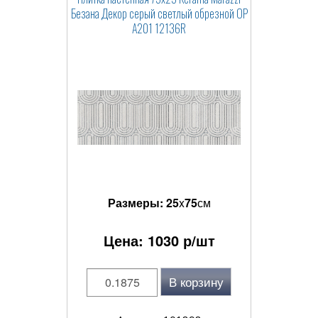
Безана Декор серый светлый обрезной OP
A201 12136R
Размеры:
25
x
75
см
Цена:
1030
р/шт
В корзину