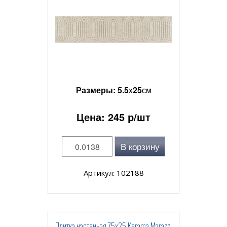
Размеры:
5.5
x
25
см
Цена:
245
р/шт
В корзину
Артикул: 102188
Плитка настенная 75x25 Kerama Marazzi