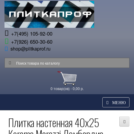
+7(495) 105-92-00
+7(926) 650-30-60
shop@plitkaprof.ru
0 товар(ов) - 0,00 р.
МЕНЮ
Плитка настенная 40x25
Kerama Marazzi Ломбардиа