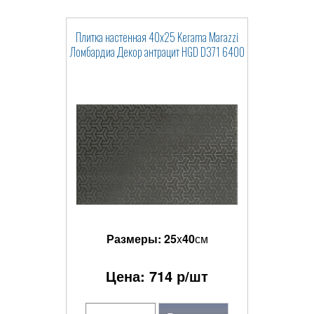
Плитка настенная 40x25 Kerama Marazzi
Ломбардиа Декор антрацит HGD D371 6400
Размеры:
25
x
40
см
Цена:
714
р/шт