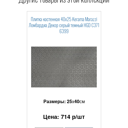
Плитка настенная 40x25 Kerama Marazzi
Ломбардиа Декор серый темный HGD C371
6399
Размеры:
25
x
40
см
Цена:
714
р/шт