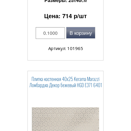
Размеры:
25
x
40
см
Цена:
714
р/шт
В корзину
Артикул: 101965
Плитка настенная 40x25 Kerama Marazzi
Ломбардиа Декор бежевый HGD E371 6401