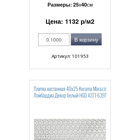
Размеры:
25
x
40
см
Цена:
1132
р/м2
В корзину
Артикул: 101953
Плитка настенная 40x25 Kerama Marazzi
Ломбардиа Декор белый HGD A371 6397