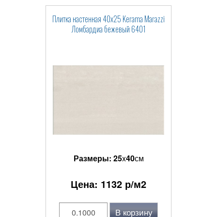
Плитка настенная 40x25 Kerama Marazzi
Ломбардиа бежевый 6401
Размеры:
25
x
40
см
Цена:
1132
р/м2
В корзину