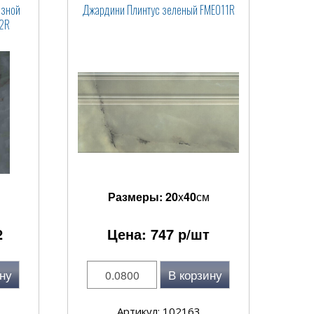
езной
Джардини Плинтус зеленый FME011R
2R
Размеры:
20
x
40
см
2
Цена:
747
р/шт
ну
В корзину
Артикул: 102163