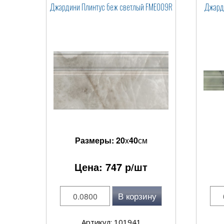
Джардини Плинтус беж светлый FME009R
Джард
Размеры:
20
x
40
см
Цена:
747
р/шт
В корзину
Артикул: 101941