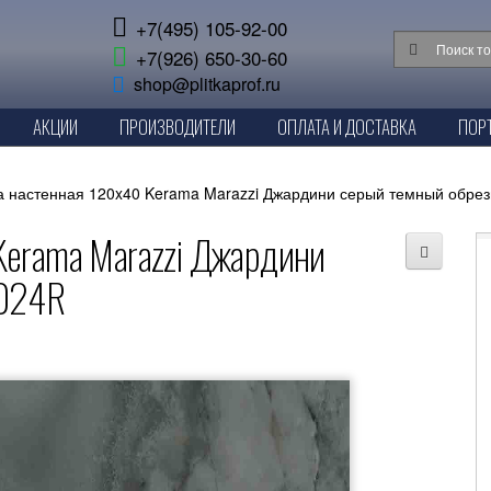
+7(495) 105-92-00
+7(926) 650-30-60
shop@plitkaprof.ru
АКЦИИ
ПРОИЗВОДИТЕЛИ
ОПЛАТА И ДОСТАВКА
ПОР
а настенная 120x40 Kerama Marazzi Джардини серый темный обре
Kerama Marazzi Джардини
4024R