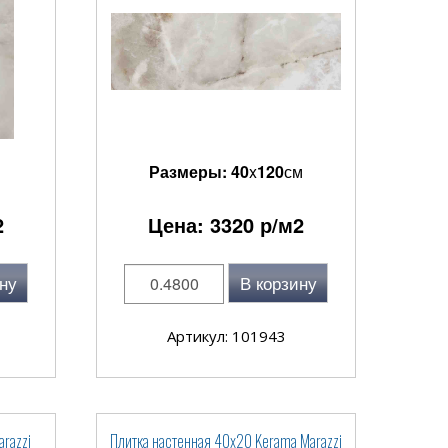
Размеры:
40
x
120
см
2
Цена:
3320
р/м2
ну
В корзину
Артикул: 101943
razzi
Плитка настенная 40x20 Kerama Marazzi