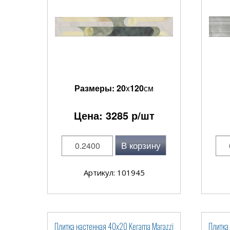
Размеры:
20
x
120
см
Цена:
3285
р/шт
В корзину
Артикул: 101945
Плитка настенная 40x20 Kerama Marazzi
Плитка