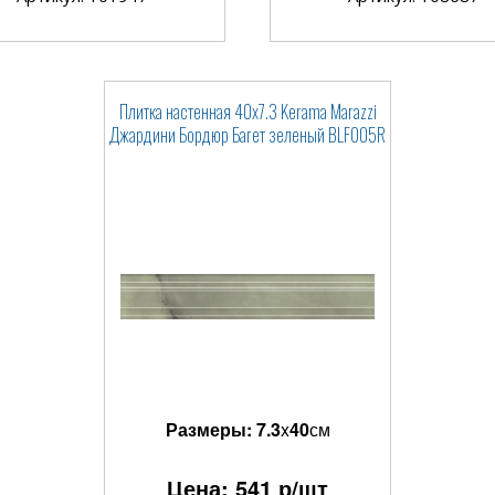
Плитка настенная 40x7.3 Kerama Marazzi
Джардини Бордюр Багет зеленый BLF005R
Размеры:
7.3
x
40
см
Цена:
541
р/шт