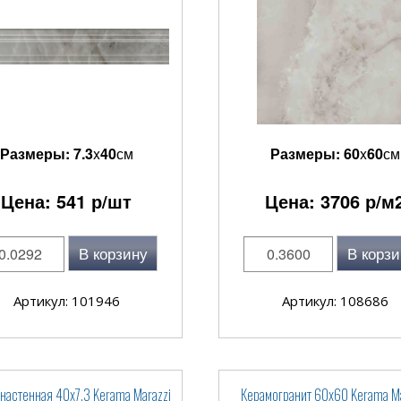
Размеры:
7.3
x
40
см
Размеры:
60
x
60
см
Цена:
541
р/шт
Цена:
3706
р/м
В корзину
В корзи
Артикул: 101946
Артикул: 108686
 настенная 40x7.3 Kerama Marazzi
Керамогранит 60x60 Kerama Ma