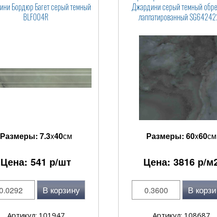
ини Бордюр Багет серый темный
Джардини серый темный обр
BLF004R
лаппатированный SG64242
Размеры:
7.3
x
40
см
Размеры:
60
x
60
см
Цена:
541
р/шт
Цена:
3816
р/м
В корзину
В корзи
Артикул: 101947
Артикул: 108687