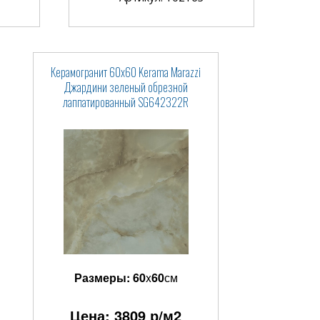
Керамогранит 60x60 Kerama Marazzi
Джардини зеленый обрезной
лаппатированный SG642322R
Размеры:
60
x
60
см
Цена:
3809
р/м2