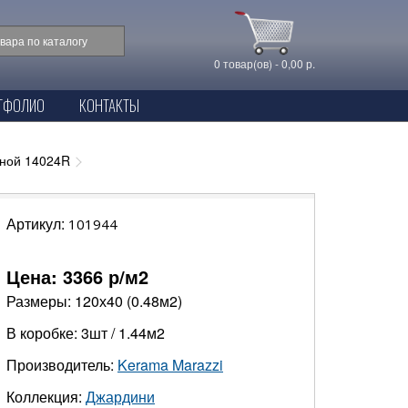
0 товар(ов) - 0,00 р.
ТФОЛИО
КОНТАКТЫ
зной 14024R
Артикул:
101944
Цена:
3366
р/м2
Размеры: 120х40 (0.48м2)
В коробке: 3шт / 1.44м2
Производитель:
Kerama Marazzi
Коллекция:
Джардини