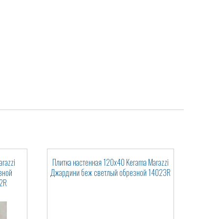
razzi
Плитка настенная 120x40 Kerama Marazzi
зной
Джардини беж светлый обрезной 14023R
2R