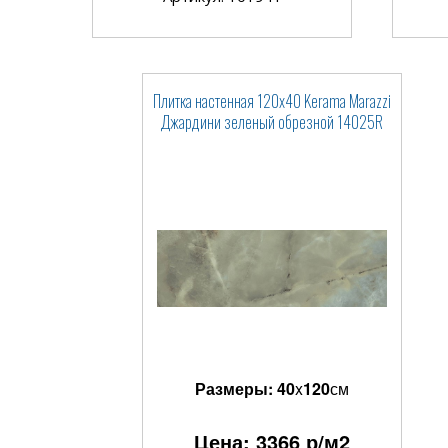
Плитка настенная 120x40 Kerama Marazzi
Джардини зеленый обрезной 14025R
Размеры:
40
x
120
см
Цена:
3366
р/м2