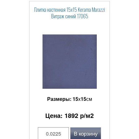
Плитка настенная 15x15 Kerama Marazzi
Витраж синий 17065
Размеры:
15
x
15
см
Цена:
1892
р/м2
В корзину