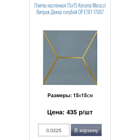
Плитка настенная 15x15 Kerama Marazzi
Витраж Декор голубой OP E181 17067
Размеры:
15
x
15
см
Цена:
435
р/шт
В корзину