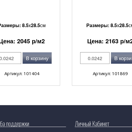
Размеры:
8.5
x
28.5
см
Размеры:
8.5
x
28.5
с
Цена:
2045
р/м2
Цена:
2163
р/м
В корзину
В корзи
Артикул: 101404
Артикул: 101869
ба поддержки
Личный Кабинет