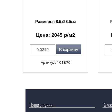
Размеры:
8.5
x
28.5
см
Цена:
2045
р/м2
В корзину
Артикул: 101870
Наши друзья
Служ