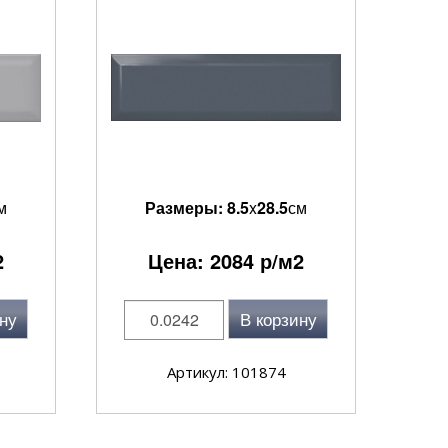
м
Размеры:
8.5
x
28.5
см
2
Цена:
2084
р/м2
ну
В корзину
Артикул: 101874