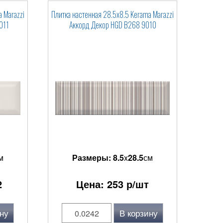
 Marazzi
Плитка настенная 28.5x8.5 Kerama Marazzi
011
Аккорд Декор HGD B268 9010
м
Размеры:
8.5
x
28.5
см
2
Цена:
253
р/шт
ну
В корзину