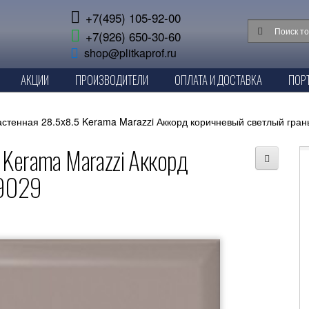
+7(495) 105-92-00
+7(926) 650-30-60
shop@plitkaprof.ru
АКЦИИ
ПРОИЗВОДИТЕЛИ
ОПЛАТА И ДОСТАВКА
ПОР
астенная 28.5x8.5 Kerama Marazzi Аккорд коричневый светлый гран
 Kerama Marazzi Аккорд
 9029