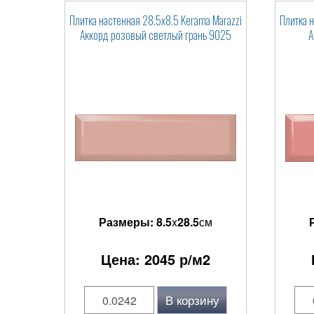
Плитка настенная 28.5x8.5 Kerama Marazzi
Плитка 
Аккорд розовый светлый грань 9025
А
Размеры:
8.5
x
28.5
см
Цена:
2045
р/м2
В корзину