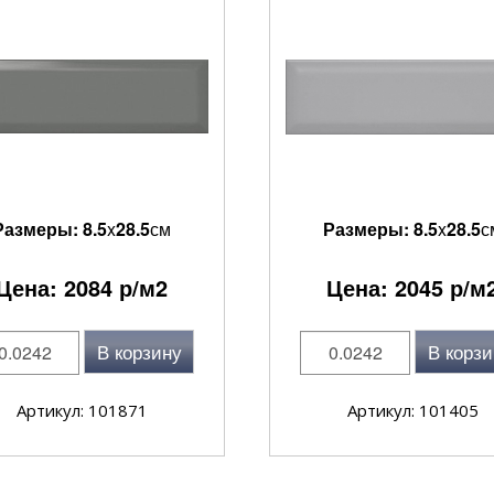
Размеры:
8.5
x
28.5
см
Размеры:
8.5
x
28.5
с
Цена:
2084
р/м2
Цена:
2045
р/м
В корзину
В корзи
Артикул: 101871
Артикул: 101405