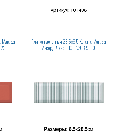
Артикул: 101408
 Marazzi
Плитка настенная 28.5x8.5 Kerama Marazzi
023
Аккорд Декор HGD A268 9010
м
Размеры:
8.5
x
28.5
см