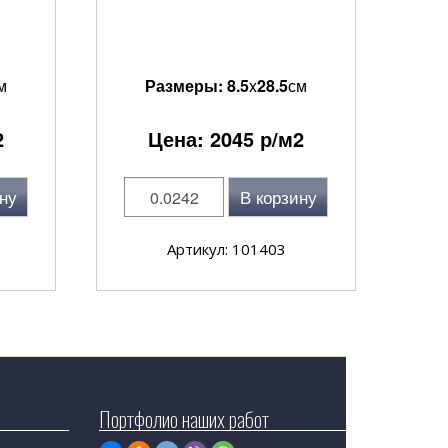
м
Размеры:
8.5
x
28.5
см
2
Цена:
2045
р/м2
ну
В корзину
Артикул: 101403
Портфолио наших работ