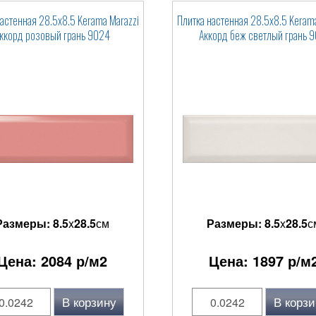
настенная 28.5x8.5 Kerama Marazzi
Плитка настенная 28.5x8.5 Kerama
ккорд розовый грань 9024
Аккорд беж светлый грань 9
Размеры:
8.5
x
28.5
см
Размеры:
8.5
x
28.5
с
Цена:
2084
р/м2
Цена:
1897
р/м
В корзину
В корзи