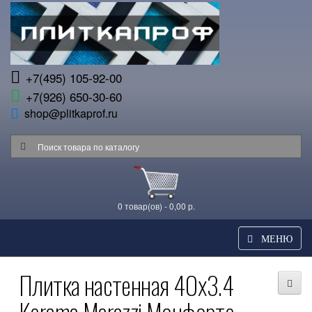
+7(495) 105-92-00
+7(926) 650-30-60
shop@plitkaprof.ru
0 товар(ов) - 0,00 р.
МЕНЮ
Плитка настенная 40x3.4
Kerama Marazzi Монфорте