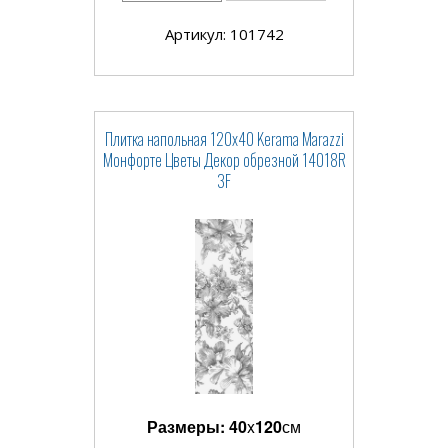
Артикул: 101742
Плитка напольная 120x40 Kerama Marazzi
Монфорте Цветы Декор обрезной 14018R
3F
Размеры:
40
x
120
см