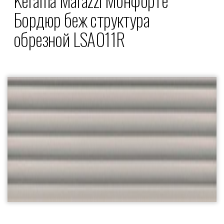
Бордюр беж структура
обрезной LSA011R