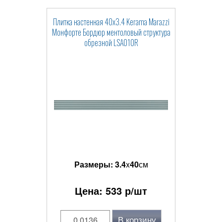
Плитка настенная 40x3.4 Kerama Marazzi
Монфорте Бордюр ментоловый структура
обрезной LSA010R
Размеры:
3.4
x
40
см
Цена:
533
р/шт
В корзину