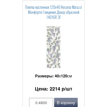
Плитка настенная 120x40 Kerama Marazzi
Монфорте Глициния Декор обрезной
14016R 3F
Размеры:
40
x
120
см
Цена:
2214
р/шт
В корзину