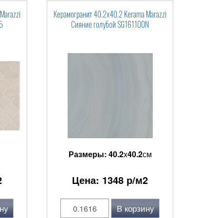
Marazzi
Керамогранит 40.2x40.2 Kerama Marazzi
5
Сияние голубой SG161100N
Размеры:
40.2
x
40.2
см
2
Цена:
1348
р/м2
ну
В корзину