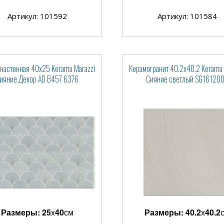
Артикул: 101592
Артикул: 101584
 настенная 40x25 Kerama Marazzi
Керамогранит 40.2x40.2 Kerama 
ияние Декор AD B457 6376
Сияние светлый SG16120
Размеры:
25
x
40
см
Размеры:
40.2
x
40.2