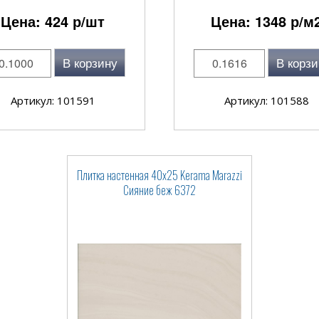
Цена:
424
р/шт
Цена:
1348
р/м
В корзину
В корзи
Артикул: 101591
Артикул: 101588
Плитка настенная 40x25 Kerama Marazzi
Сияние беж 6372