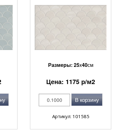
Размеры:
25
x
40
см
2
Цена:
1175
р/м2
ну
В корзину
Артикул: 101585