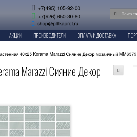
+7(495) 105-92-00
+7(926) 650-30-60
shop@plitkaprof.ru
АКЦИИ
ПРОИЗВОДИТЕЛИ
ОПЛАТА И ДОСТАВКА
ПОР
настенная 40x25 Kerama Marazzi Сияние Декор мозаичный MM6379
rama Marazzi Сияние Декор