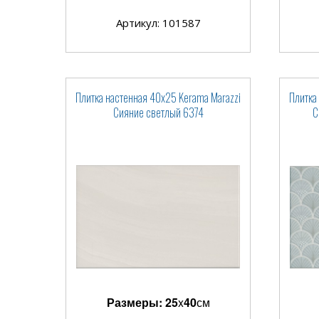
Артикул: 101587
Плитка настенная 40x25 Kerama Marazzi
Плитка
Сияние светлый 6374
С
Размеры:
25
x
40
см