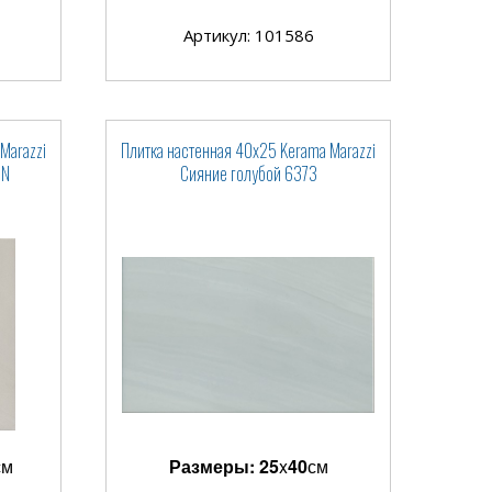
Артикул: 101586
Marazzi
Плитка настенная 40x25 Kerama Marazzi
0N
Сияние голубой 6373
см
Размеры:
25
x
40
см