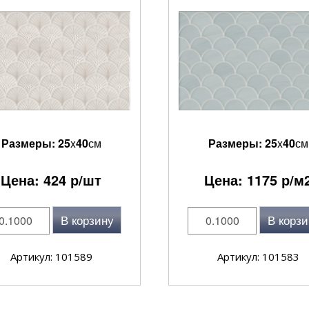
Размеры:
25
x
40
см
Размеры:
25
x
40
см
Цена:
424
р/шт
Цена:
1175
р/м
В корзину
В корзи
Артикул: 101589
Артикул: 101583