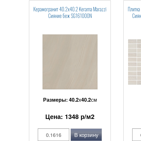
Керамогранит 40.2x40.2 Kerama Marazzi
Плитка
Сияние беж SG161000N
Сиян
Размеры:
40.2
x
40.2
см
Цена:
1348
р/м2
В корзину