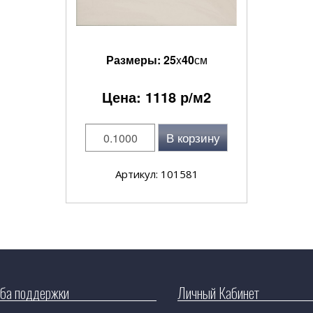
Размеры:
25
x
40
см
Цена:
1118
р/м2
В корзину
Артикул: 101581
ба поддержки
Личный Кабинет