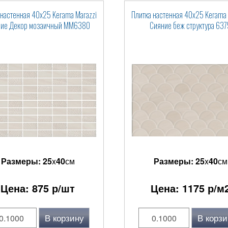
 настенная 40x25 Kerama Marazzi
Плитка настенная 40x25 Kerama 
ие Декор мозаичный MM6380
Сияние беж структура 637
Размеры:
25
x
40
см
Размеры:
25
x
40
см
Цена:
875
р/шт
Цена:
1175
р/м
В корзину
В корзи