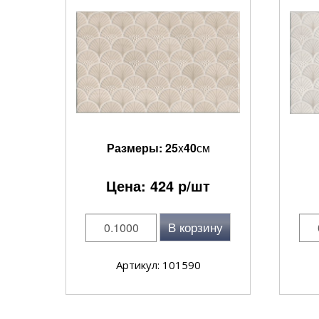
Размеры:
25
x
40
см
Цена:
424
р/шт
В корзину
Артикул: 101590