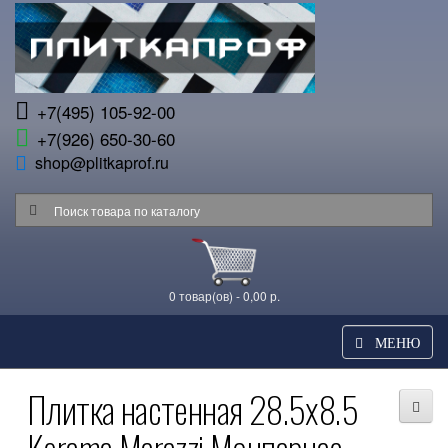
+7(495) 105-92-00
+7(926) 650-30-60
shop@plitkaprof.ru
0 товар(ов) - 0,00 р.
МЕНЮ
Плитка настенная 28.5x8.5
Kerama Marazzi Монпарнас