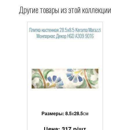
Другие товары из этой коллекции
Плитка настенная 28.5x8.5 Kerama Marazzi
Монпарнас Декор HGD A309 9016
Размеры:
8.5
x
28.5
см
Цена:
317
р/шт