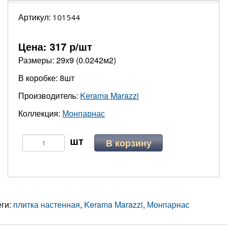
Артикул:
101544
Цена:
317
р/шт
Размеры: 29х9 (0.0242м2)
В коробке: 8шт
Производитель:
Kerama Marazzi
Коллекция:
Монпарнас
В корзину
еги:
плитка настенная
,
Kerama Marazzi
,
Монпарнас