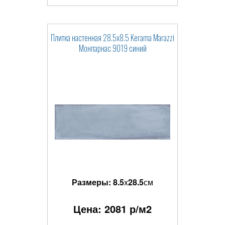
Плитка настенная 28.5x8.5 Kerama Marazzi
Монпарнас 9019 синий
Размеры:
8.5
x
28.5
см
Цена:
2081
р/м2