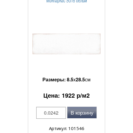
Монпарнас 9016 белый
Размеры:
8.5
x
28.5
см
Цена:
1922
р/м2
В корзину
Артикул: 101546