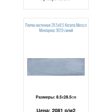
Плитка настенная 28.5x8.5 Kerama Marazzi
Монпарнас 9019 синий
Размеры:
8.5
x
28.5
см
Цена:
2081
р/м2