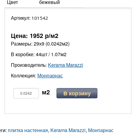
Цвет
бежевый
Артикул:
101542
Цена:
1952
р/м2
Размеры: 29х9 (0.0242м2)
В коробке: 44шт / 1.07м2
Производитель:
Kerama Marazzi
Коллекция:
Монпарнас
В корзину
еги:
плитка настенная
,
Kerama Marazzi
,
Монпарнас