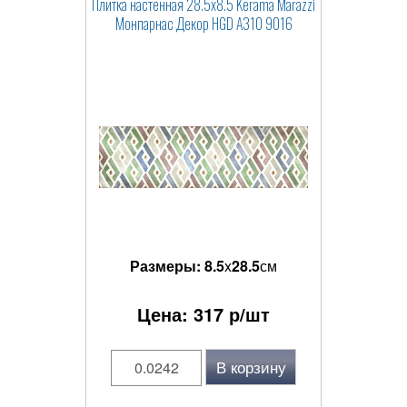
Плитка настенная 28.5x8.5 Kerama Marazzi
Монпарнас Декор HGD A310 9016
Размеры:
8.5
x
28.5
см
Цена:
317
р/шт
В корзину