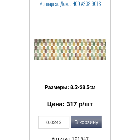
Монпарнас Декор HGD A308 9016
Размеры:
8.5
x
28.5
см
Цена:
317
р/шт
В корзину
Артикул: 101547