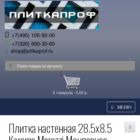
+7(495) 105-92-00
+7(926) 650-30-60
shop@plitkaprof.ru
0 товар(ов) - 0,00 р.
МЕНЮ
Плитка настенная 28.5x8.5
Kerama Marazzi Монпарнас