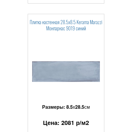
Плитка настенная 28.5x8.5 Kerama Marazzi
Монпарнас 9019 синий
Размеры:
8.5
x
28.5
см
Цена:
2081
р/м2