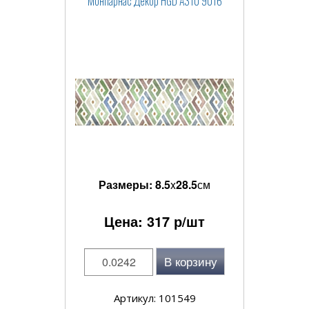
Монпарнас Декор HGD A310 9016
Размеры:
8.5
x
28.5
см
Цена:
317
р/шт
В корзину
Артикул: 101549