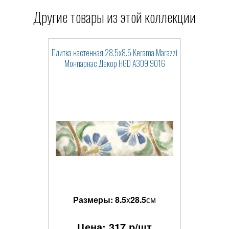
Другие товары из этой коллекции
Плитка настенная 28.5x8.5 Kerama Marazzi
Монпарнас Декор HGD A309 9016
Размеры:
8.5
x
28.5
см
Цена:
317
р/шт