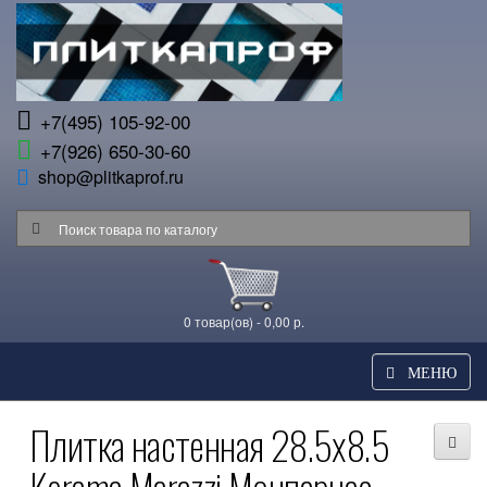
+7(495) 105-92-00
+7(926) 650-30-60
shop@plitkaprof.ru
0 товар(ов) - 0,00 р.
МЕНЮ
Плитка настенная 28.5x8.5
Kerama Marazzi Монпарнас