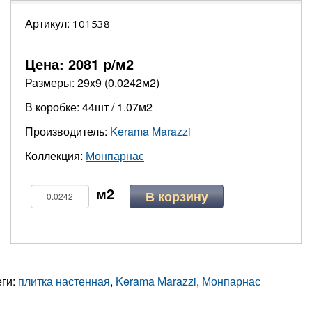
Артикул:
101538
Цена:
2081
р/м2
Размеры: 29х9 (0.0242м2)
В коробке: 44шт / 1.07м2
Производитель:
Kerama Marazzi
Коллекция:
Монпарнас
В корзину
еги:
плитка настенная
,
Kerama Marazzi
,
Монпарнас