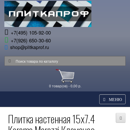
+7(495) 105-92-00
+7(926) 650-30-60
shop@plitkaprof.ru
0 товар(ов) - 0,00 р.
МЕНЮ
Плитка настенная 15x7.4
Kerama Marazzi Клемансо