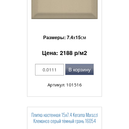
Размеры:
7.4
x
15
см
Цена:
2188
р/м2
В корзину
Артикул: 101516
Плитка настенная 15x7.4 Kerama Marazzi
Клемансо серый тёмный грань 16054