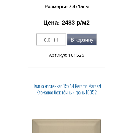
Размеры:
7.4
x
15
см
Цена:
2483
р/м2
В корзину
Артикул: 101526
Плитка настенная 15x7.4 Kerama Marazzi
Клемансо беж тёмный грань 16052