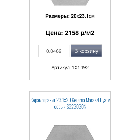
Размеры:
20
x
23.1
см
Цена:
2158
р/м2
В корзину
Артикул: 101492
Керамогранит 23.1x20 Kerama Marazzi Пуату
серый SG23030N