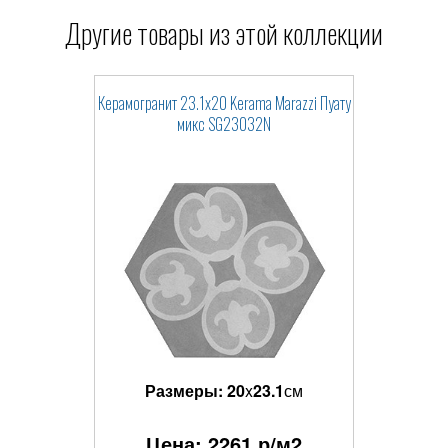
Другие товары из этой коллекции
Керамогранит 23.1x20 Kerama Marazzi Пуату
микс SG23032N
Размеры:
20
x
23.1
см
Цена:
2261
р/м2