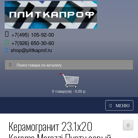
+7(495) 105-92-00
+7(926) 650-30-60
shop@plitkaprof.ru
0 товар(ов) - 0,00 р.
МЕНЮ
Керамогранит 23.1x20
Kerama Marazzi Пуату серый