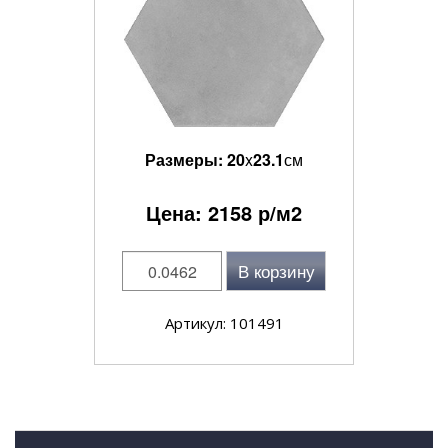
Размеры:
20
x
23.1
см
Цена:
2158
р/м2
В корзину
Артикул: 101491