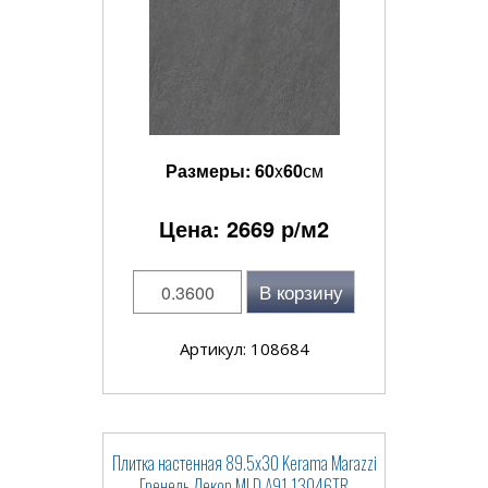
Размеры:
60
x
60
см
Цена:
2669
р/м2
В корзину
Артикул: 108684
Плитка настенная 89.5x30 Kerama Marazzi
Гренель Декор MLD A91 13046TR