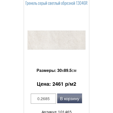
Гренель серый светлый обрезной 13046R
Размеры:
30
x
89.5
см
Цена:
2461
р/м2
В корзину
Артикул: 101465