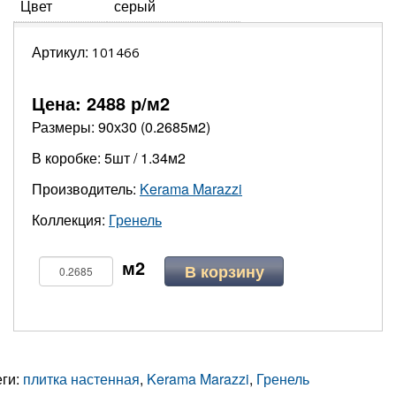
Цвет
серый
Артикул:
101466
Цена:
2488
р/м2
Размеры: 90х30 (0.2685м2)
В коробке: 5шт / 1.34м2
Производитель:
Kerama Marazzi
Коллекция:
Гренель
В корзину
еги:
плитка настенная
,
Kerama Marazzi
,
Гренель