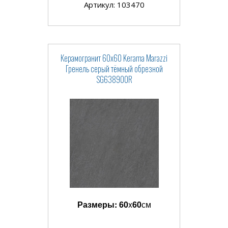
Артикул: 103470
Керамогранит 60x60 Kerama Marazzi
Гренель серый тёмный обрезной
SG638900R
Размеры:
60
x
60
см