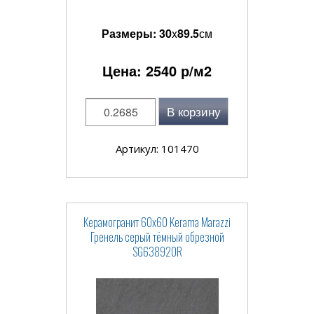
Размеры:
30
x
89.5
см
Цена:
2540
р/м2
В корзину
Артикул: 101470
Керамогранит 60x60 Kerama Marazzi
Гренель серый тёмный обрезной
SG638920R