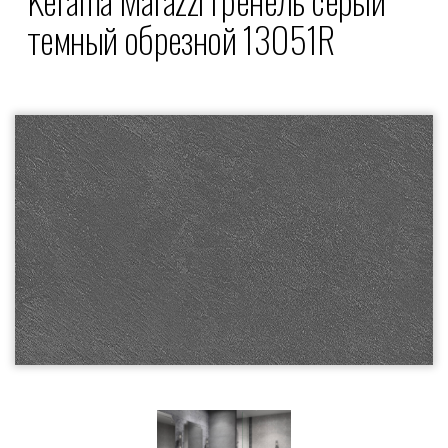
темный обрезной 13051R