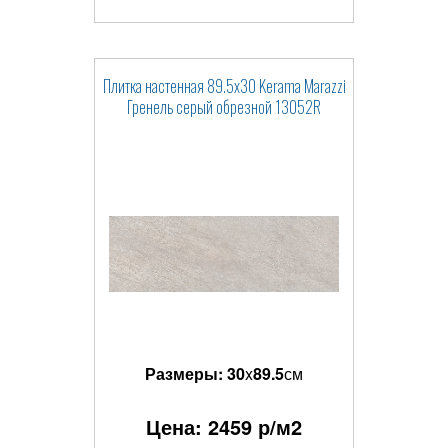
Плитка настенная 89.5x30 Kerama Marazzi
Гренель серый обрезной 13052R
Размеры:
30
x
89.5
см
Цена:
2459
р/м2