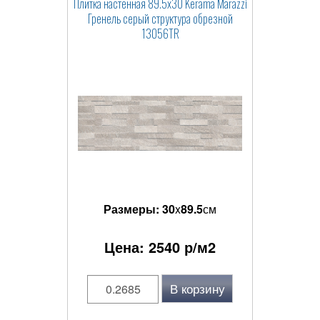
Плитка настенная 89.5x30 Kerama Marazzi
Гренель серый структура обрезной
13056TR
Размеры:
30
x
89.5
см
Цена:
2540
р/м2
В корзину