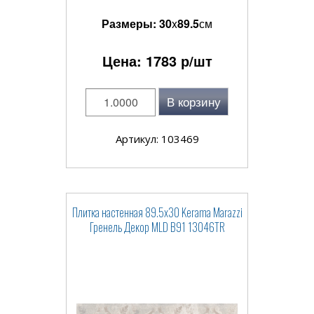
Размеры:
30
x
89.5
см
Цена:
1783
р/шт
В корзину
Артикул: 103469
Плитка настенная 89.5x30 Kerama Marazzi
Гренель Декор MLD B91 13046TR