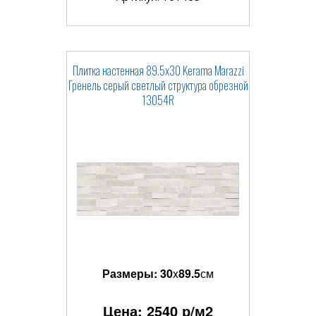
Плитка настенная 89.5x30 Kerama Marazzi
Гренель серый светлый структура обрезной
13054R
Размеры:
30
x
89.5
см
Цена:
2540
р/м2