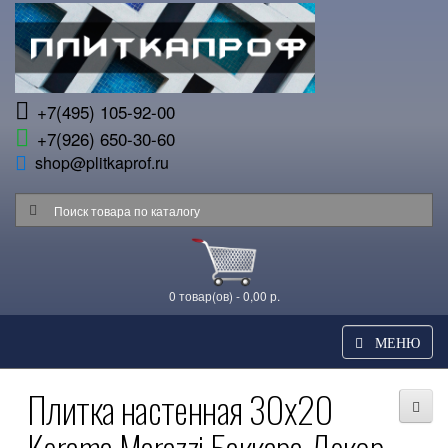
+7(495) 105-92-00
+7(926) 650-30-60
shop@plitkaprof.ru
0 товар(ов) - 0,00 р.
МЕНЮ
Плитка настенная 30x20
Kerama Marazzi Баккара Декор