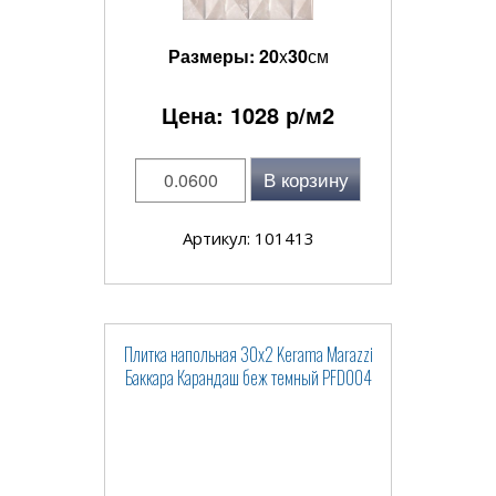
Размеры:
20
x
30
см
Цена:
1028
р/м2
В корзину
Артикул: 101413
Плитка напольная 30x2 Kerama Marazzi
Баккара Карандаш беж темный PFD004