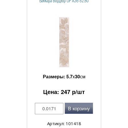
Баккара Бордюр OP A36 8290
Размеры:
5.7
x
30
см
Цена:
247
р/шт
В корзину
Артикул: 101418