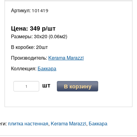
Артикул:
101419
Цена:
349
р/шт
Размеры: 30х20 (0.06м2)
В коробке: 20шт
Производитель:
Kerama Marazzi
Коллекция:
Баккара
В корзину
еги:
плитка настенная
,
Kerama Marazzi
,
Баккара