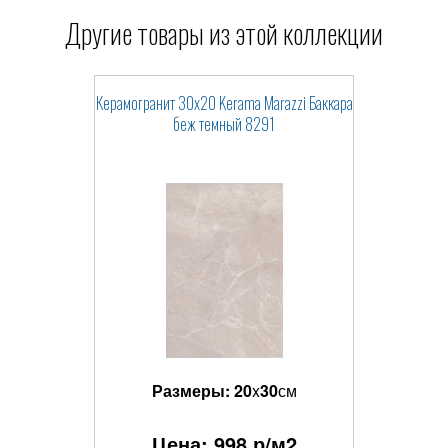
Другие товары из этой коллекции
Керамогранит 30x20 Kerama Marazzi Баккара
беж темный 8291
Размеры:
20
x
30
см
Цена:
998
р/м2