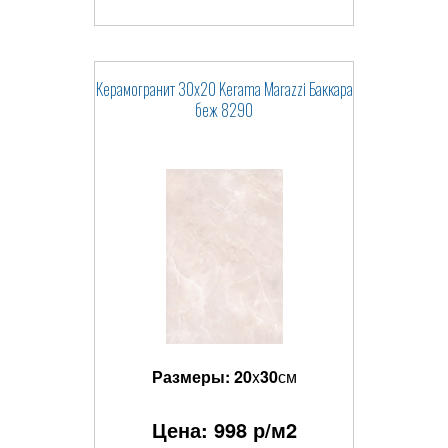
Керамогранит 30x20 Kerama Marazzi Баккара
беж 8290
Размеры:
20
x
30
см
Цена:
998
р/м2