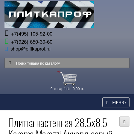
+7(495) 105-92-00
+7(926) 650-30-60
shop@plitkaprof.ru
0 товар(ов) - 0,00 р.
МЕНЮ
Плитка настенная 28.5x8.5
Kerama Marazzi Аккорд серый