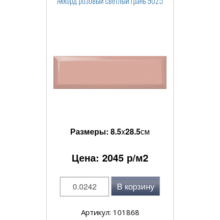
Аккорд розовый светлый грань 9025
Размеры:
8.5
x
28.5
см
Цена:
2045
р/м2
В корзину
Артикул: 101868