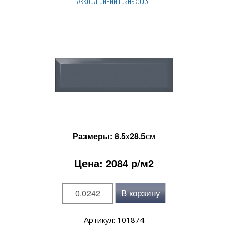
Аккорд синий грань 9031
Размеры:
8.5
x
28.5
см
Цена:
2084
р/м2
В корзину
Артикул: 101874