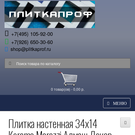
+7(495) 105-92-00
+7(926) 650-30-60
shop@plitkaprof.ru
0 товар(ов) - 0,00 р.
МЕНЮ
Плитка настенная 34x14
Kerama Marazzi Алмаш Декор