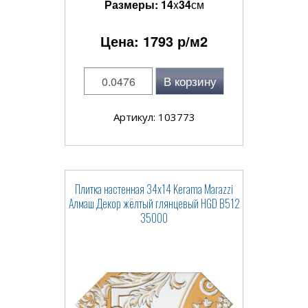
Размеры:
14
x
34
см
Цена:
1793
р/м2
В корзину
Артикул: 103773
Плитка настенная 34x14 Kerama Marazzi
Алмаш Декор жёлтый глянцевый HGD B512
35000