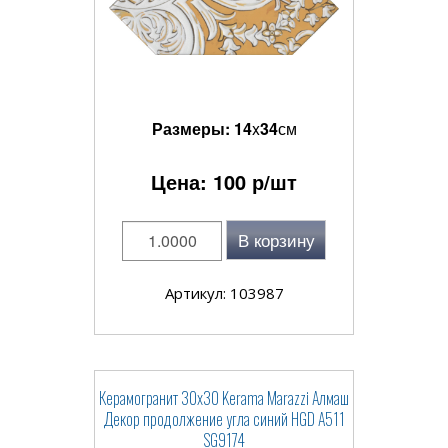
Размеры:
14
x
34
см
Цена:
100
р/шт
В корзину
Артикул: 103987
Керамогранит 30x30 Kerama Marazzi Алмаш
Декор продолжение угла cиний HGD A511
SG9174