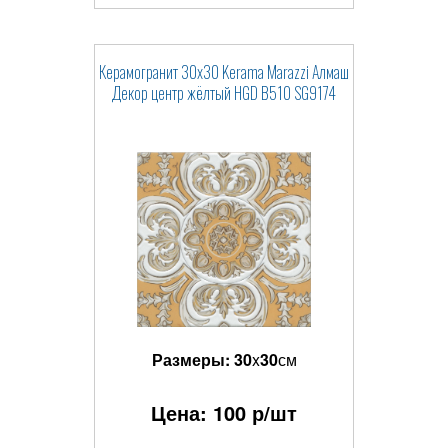
Керамогранит 30x30 Kerama Marazzi Алмаш
Декор центр жёлтый HGD B510 SG9174
Размеры:
30
x
30
см
Цена:
100
р/шт