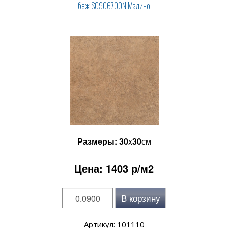
беж SG906700N Малино
Размеры:
30
x
30
см
Цена:
1403
р/м2
В корзину
Артикул: 101110