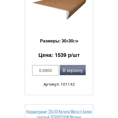
Размеры:
30
x
30
см
Цена:
1539
р/шт
В корзину
Артикул: 101142
Керамогранит 30x30 Kerama Marazzi Аллея
светлый SG906500N Малино