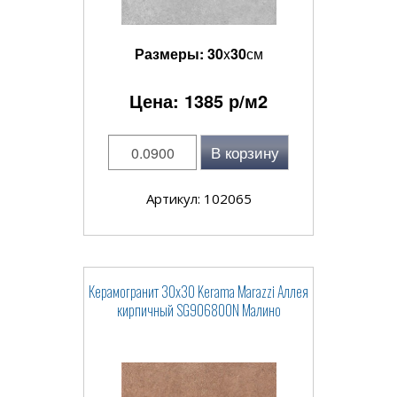
Размеры:
30
x
30
см
Цена:
1385
р/м2
В корзину
Артикул: 102065
Керамогранит 30x30 Kerama Marazzi Аллея
кирпичный SG906800N Малино