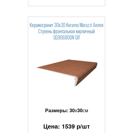
Керамогранит 30x30 Kerama Marazzi Аллея
Ступень фронтальная кирпичный
SG906800N GR
Размеры:
30
x
30
см
Цена:
1539
р/шт