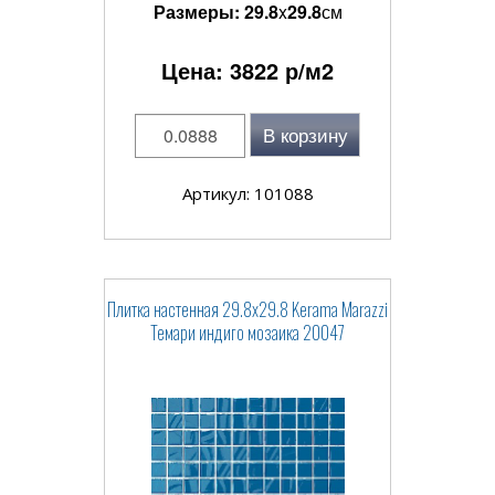
Размеры:
29.8
x
29.8
см
Цена:
3822
р/м2
В корзину
Артикул: 101088
Плитка настенная 29.8x29.8 Kerama Marazzi
Темари индиго мозаика 20047