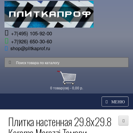
+7(495) 105-92-00
+7(926) 650-30-60
shop@plitkaprof.ru
0 товар(ов) - 0,00 р.
МЕНЮ
Плитка настенная 29.8x29.8
Kerama Marazzi Темари