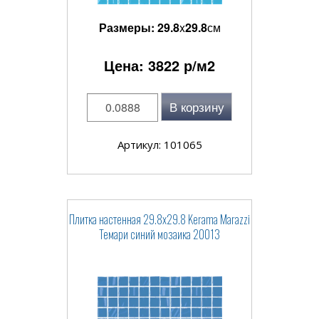
Размеры:
29.8
x
29.8
см
Цена:
3822
р/м2
В корзину
Артикул: 101065
Плитка настенная 29.8x29.8 Kerama Marazzi
Темари синий мозаика 20013