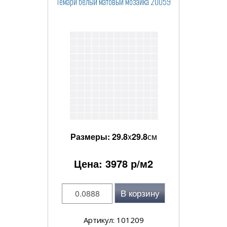
Темари белый матовый мозаика 20059
Размеры:
29.8
x
29.8
см
Цена:
3978
р/м2
В корзину
Артикул: 101209