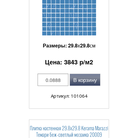
Размеры:
29.8
x
29.8
см
Цена:
3843
р/м2
В корзину
Артикул: 101064
Плитка настенная 29.8x29.8 Kerama Marazzi
Темари беж-светлый мозаика 20009