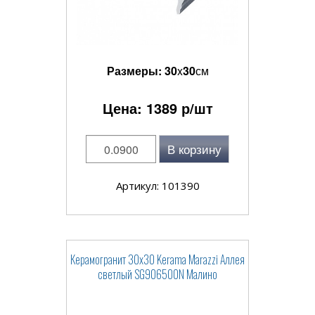
Размеры:
30
x
30
см
Цена:
1389
р/шт
В корзину
Артикул: 101390
Керамогранит 30x30 Kerama Marazzi Аллея
светлый SG906500N Малино