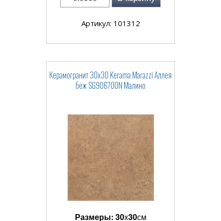
Артикул: 101312
Керамогранит 30x30 Kerama Marazzi Аллея
беж SG906700N Малино
Размеры:
30
x
30
см