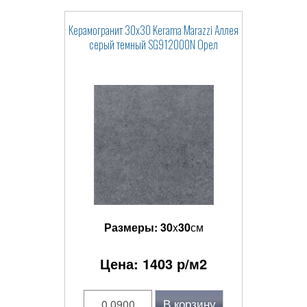
Керамогранит 30x30 Kerama Marazzi Аллея
серый темный SG912000N Орел
Размеры:
30
x
30
см
Цена:
1403
р/м2
В корзину