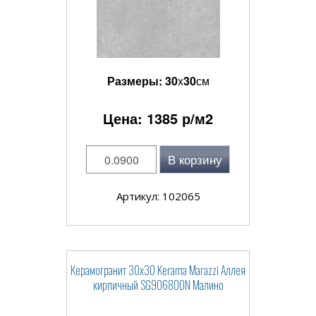
Размеры:
30
x
30
см
Цена:
1385
р/м2
В корзину
Артикул: 102065
Керамогранит 30x30 Kerama Marazzi Аллея
кирпичный SG906800N Малино