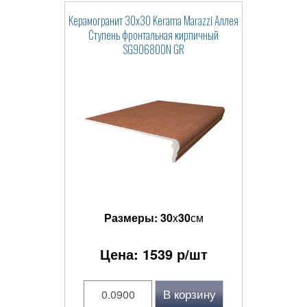
Керамогранит 30x30 Kerama Marazzi Аллея
Ступень фронтальная кирпичный
SG906800N GR
Размеры:
30
x
30
см
Цена:
1539
р/шт
В корзину