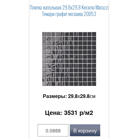
Плитка напольная 29.8x29.8 Kerama Marazzi
Темари графит мозаика 20053
Размеры:
29.8
x
29.8
см
Цена:
3531
р/м2
В корзину