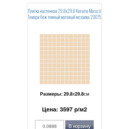
Плитка настенная 29.8x29.8 Kerama Marazzi
Темари беж темный матовый мозаика 20075
Размеры:
29.8
x
29.8
см
Цена:
3597
р/м2
В корзину