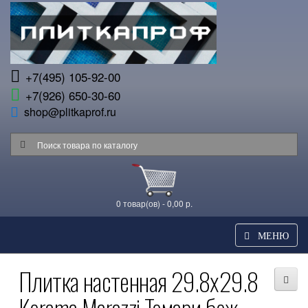
+7(495) 105-92-00
+7(926) 650-30-60
shop@plitkaprof.ru
0 товар(ов) - 0,00 р.
МЕНЮ
Плитка настенная 29.8x29.8
Kerama Marazzi Темари беж-