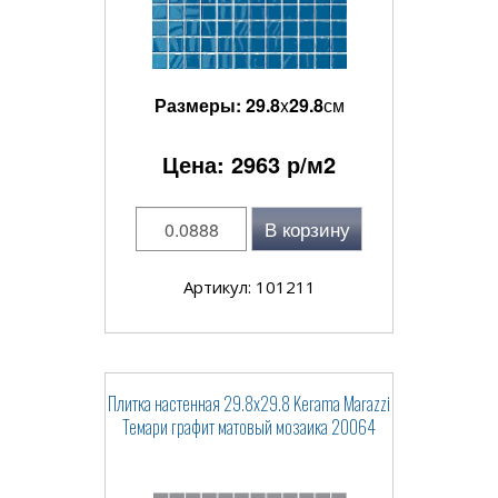
Размеры:
29.8
x
29.8
см
Цена:
2963
р/м2
В корзину
Артикул: 101211
Плитка настенная 29.8x29.8 Kerama Marazzi
Темари графит матовый мозаика 20064