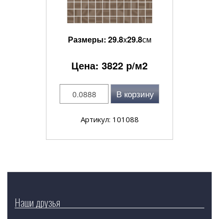
Размеры:
29.8
x
29.8
см
Цена:
3822
р/м2
В корзину
Артикул: 101088
Наши друзья