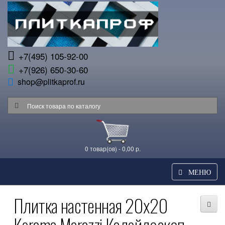
+7(495) 105-92-00
+7(926) 650-30-60
shop@plitkaprof.ru
0 товар(ов) - 0,00 р.
МЕНЮ
Плитка настенная 20x20
Kerama Marazzi Калейдоскоп