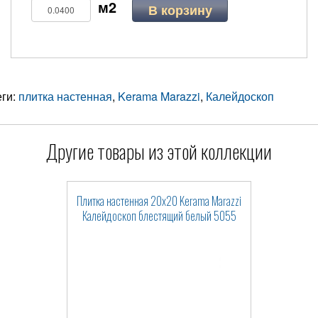
В корзину
еги:
плитка настенная
,
Kerama Marazzi
,
Калейдоскоп
Другие товары из этой коллекции
Плитка настенная 20x20 Kerama Marazzi
Калейдоскоп блестящий белый 5055