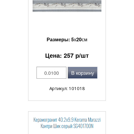
Размеры:
5
x
20
см
Цена:
257
р/шт
В корзину
Артикул: 101018
Керамогранит 40.2x9.9 Kerama Marazzi
Кантри Шик серый SG401700N