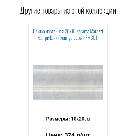
Другие товары из этой коллекции
Плитка настенная 20x10 Kerama Marazzi
Кантри Шик Плинтус серый FMC011
Размеры:
10
x
20
см
Цена:
374
р/шт