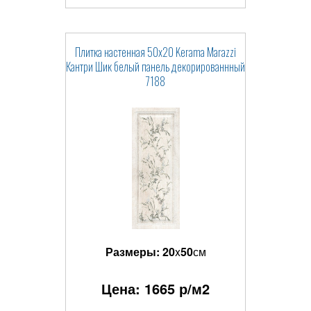
Плитка настенная 50x20 Kerama Marazzi
Кантри Шик белый панель декорированнный
7188
Размеры:
20
x
50
см
Цена:
1665
р/м2