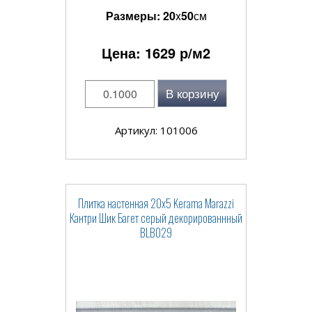
Размеры:
20
x
50
см
Цена:
1629
р/м2
В корзину
Артикул: 101006
Плитка настенная 20x5 Kerama Marazzi
Кантри Шик Багет серый декорированнный
BLB029