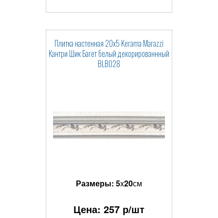
Плитка настенная 20x5 Kerama Marazzi
Кантри Шик Багет белый декорированнный
BLB028
Размеры:
5
x
20
см
Цена:
257
р/шт