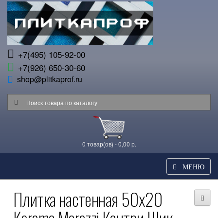
+7(495) 105-92-00
+7(926) 650-30-60
shop@plitkaprof.ru
0 товар(ов) - 0,00 р.
МЕНЮ
Плитка настенная 50x20
Kerama Marazzi Кантри Шик