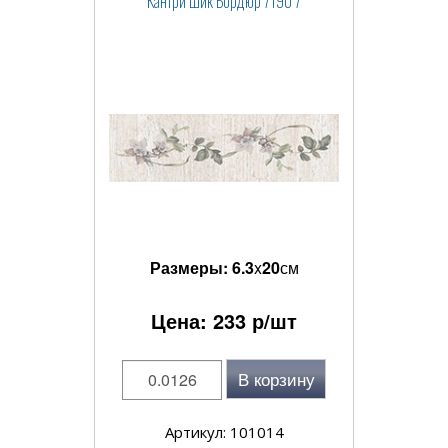
Кантри Шик Бордюр 7190 7
Размеры:
6.3
x
20
см
Цена:
233
р/шт
В корзину
Артикул: 101014